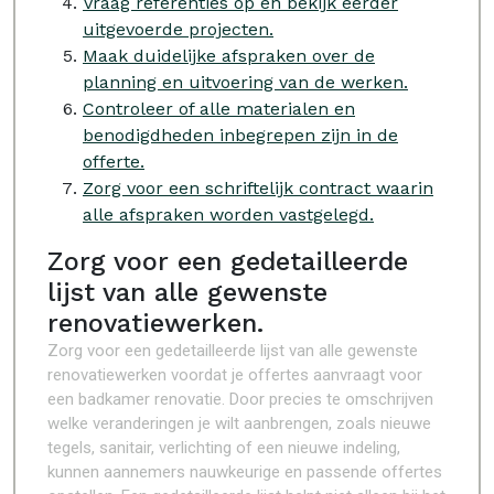
Vraag referenties op en bekijk eerder
uitgevoerde projecten.
Maak duidelijke afspraken over de
planning en uitvoering van de werken.
Controleer of alle materialen en
benodigdheden inbegrepen zijn in de
offerte.
Zorg voor een schriftelijk contract waarin
alle afspraken worden vastgelegd.
Zorg voor een gedetailleerde
lijst van alle gewenste
renovatiewerken.
Zorg voor een gedetailleerde lijst van alle gewenste
renovatiewerken voordat je offertes aanvraagt voor
een badkamer renovatie. Door precies te omschrijven
welke veranderingen je wilt aanbrengen, zoals nieuwe
tegels, sanitair, verlichting of een nieuwe indeling,
kunnen aannemers nauwkeurige en passende offertes