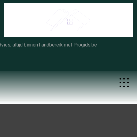
Skip
to
content
vies, altijd binnen handbereik met Progids.be