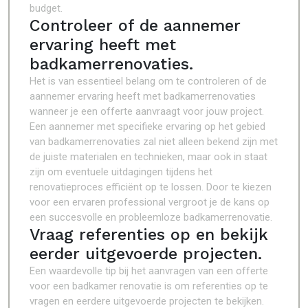
budget.
Controleer of de aannemer
ervaring heeft met
badkamerrenovaties.
Het is van essentieel belang om te controleren of de
aannemer ervaring heeft met badkamerrenovaties
wanneer je een offerte aanvraagt voor jouw project.
Een aannemer met specifieke ervaring op het gebied
van badkamerrenovaties zal niet alleen bekend zijn met
de juiste materialen en technieken, maar ook in staat
zijn om eventuele uitdagingen tijdens het
renovatieproces efficiënt op te lossen. Door te kiezen
voor een ervaren professional vergroot je de kans op
een succesvolle en probleemloze badkamerrenovatie.
Vraag referenties op en bekijk
eerder uitgevoerde projecten.
Een waardevolle tip bij het aanvragen van een offerte
voor een badkamer renovatie is om referenties op te
vragen en eerdere uitgevoerde projecten te bekijken.