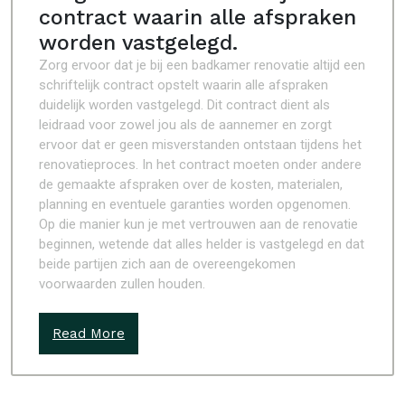
contract waarin alle afspraken
worden vastgelegd.
Zorg ervoor dat je bij een badkamer renovatie altijd een
schriftelijk contract opstelt waarin alle afspraken
duidelijk worden vastgelegd. Dit contract dient als
leidraad voor zowel jou als de aannemer en zorgt
ervoor dat er geen misverstanden ontstaan tijdens het
renovatieproces. In het contract moeten onder andere
de gemaakte afspraken over de kosten, materialen,
planning en eventuele garanties worden opgenomen.
Op die manier kun je met vertrouwen aan de renovatie
beginnen, wetende dat alles helder is vastgelegd en dat
beide partijen zich aan de overeengekomen
voorwaarden zullen houden.
Read More