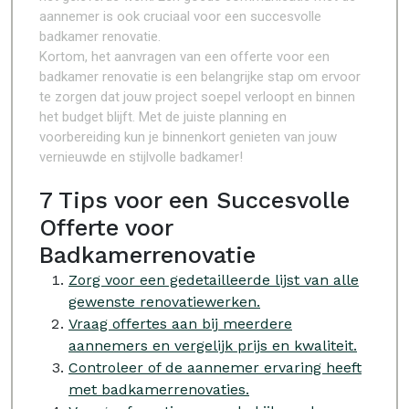
aannemer is ook cruciaal voor een succesvolle
badkamer renovatie.
Kortom, het aanvragen van een offerte voor een
badkamer renovatie is een belangrijke stap om ervoor
te zorgen dat jouw project soepel verloopt en binnen
het budget blijft. Met de juiste planning en
voorbereiding kun je binnenkort genieten van jouw
vernieuwde en stijlvolle badkamer!
7 Tips voor een Succesvolle
Offerte voor
Badkamerrenovatie
Zorg voor een gedetailleerde lijst van alle
gewenste renovatiewerken.
Vraag offertes aan bij meerdere
aannemers en vergelijk prijs en kwaliteit.
Controleer of de aannemer ervaring heeft
met badkamerrenovaties.