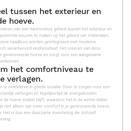
l tussen het exterieur en
de hoeve.
 creëren van een harmonieus geheel tussen het exterieur en
fgestemde keuzes te maken op het gebied van materialen,
e hoeve naadloos worden geïntegreerd met moderne
ch verantwoord eindresultaat. Het creëren van deze
n de gerenoveerde hoeve en zorgt voor een aangename
amenkomen.
 om het comfortniveau te
e verlagen.
m te investeren in goede isolatie. Door te zorgen voor een
ienlijk verhogen en tegelijkertijd de energiekosten
 de hoeve stabiel blijft, waardoor het in de winter lekker
e niet alleen van meer comfort in je gerenoveerde hoeve,
. Het is dus een duurzame investering die zichzelf
eving.