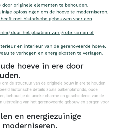
e door originele elementen te behouden.
uinige oplossingen om de hoeve te moderniseren.
t heeft met historische gebouwen voor een
oning door het plaatsen van grote ramen of
terieur en interieur van de gerenoveerde hoeve.
veau te verhogen en energiekosten te verlagen.
ude hoeve in ere door
ouden.
is om de structuur van de originele bouw in ere te houden
eeld historische details zoals balkenplafonds, oude
llen, behoud je de unieke charme en geschiedenis van de
en uitstraling van het gerenoveerde gebouw en zorgen voor
len en energiezuinige
 moderniseren.