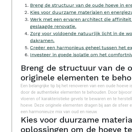
Breng de structuur van de oude hoeve in er
Kies voor duurzame materialen en energiez
Werk met een ervaren architect die affinitei
geslaagde renovatie.
Zorg voor voldoende natuurlijk licht in de w
dakramen.
Creëer een harmonieus geheel tussen het ex
Investeer in goede isolatie om het comfortni
Breng de structuur van de o
originele elementen te beh
Een belangrijke tip bij het renoveren van een oude hoeve 
door de authentieke elementen te behouden. Door bijvoorb
vloeren of karakteristieke gevels te bewaren en te herste
hoeve. Deze originele elementen dragen bij aan de sfeer 
een harmonieuze mix van oud en nieuw.
Kies voor duurzame materia
oplossingen om de hoeve te