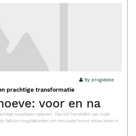
By progidsbe
en prachtige transformatie
hoeve: voor en na
chtige resultaten oplevert. Van het herstellen van oude
jn talloze mogelijkheden om een oude hoeve nieuw leven in