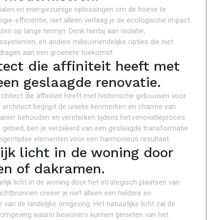
ialen en energiezuinige oplossingen om de hoeve te
ie-efficiëntie, niet alleen verlaag je de ecologische impact
en op lange termijn. Denk hierbij aan isolatie,
systemen, en andere milieuvriendelijke opties die niet
jdragen aan een groenere toekomst.
ect die affiniteit heeft met
een geslaagde renovatie.
hitect die affiniteit heeft met historische gebouwen voor
 architect begrijpt de unieke kenmerken en charme van
nier behouden en versterken tijdens het renovatieproces.
t gebied, ben je verzekerd van een geslaagde transformatie
igentijdse elementen voor een harmonieus resultaat.
ijk licht in de woning door
en of dakramen.
lijk licht in de woning door het strategisch plaatsen van
htbronnen creëer je niet alleen een heldere en
an de landelijke omgeving. Het natuurlijke licht zal de
fomgeving waarin bewoners kunnen genieten van het