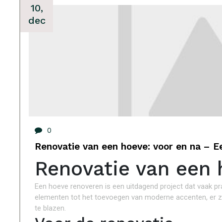
10,
dec
0
Renovatie van een hoeve: voor en na – E
Renovatie van een 
Een hoeve renoveren is een uitdagend project dat vaak pra
elementen tot het toevoegen van moderne accenten, er zi
te blazen.