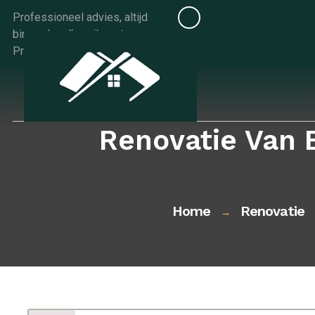
Skip
Professioneel advies, altijd
to
binnen handbereik met
content
Progids.be
Renovatie Van 
Home
Renovatie
→