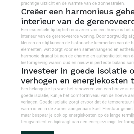
prachtige uitzicht en de warmte van de zonnestralen.
Creëer een harmonieus gehee
interieur van de gerenoveer
Een essentiële tip bij het renoveren van een hoeve is het
interieur van de gerenoveerde woning. Door zorgvuldig a
kleuren en stijl kunnen de historische kenmerken van d
elementen, wat zorgt voor een samenhangend en esthetis
harmonie draagt bij aan de charme en authenticiteit va
leefomgeving waarin oud en nieuw in perfecte balans s
Investeer in goede isolatie
verhogen en energiekosten t
Een belangrijke tip voor het renoveren van een hoeve is o
goede isolatie, kun je het comfortniveau van de hoeve aanz
verlagen. Goede isolatie zorgt ervoor dat de temperatuur in
warm is en in de zomer aangenaam koel. Hierdoor geniet j
maar bespaar je ook op energiekosten op de lange termijn
terugverdient en bijdraagt aan een energiezuinige leefomg