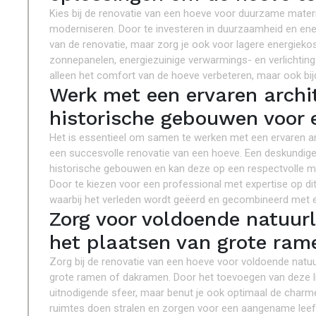
Kies bij de renovatie van een hoeve voor duurzame mater
moderniseren. Door te investeren in duurzaamheid en energ
van de renovatie, maar zorg je ook voor lagere energiekost
zonnepanelen, energiezuinige verwarmings- en verlichtings
alleen het comfort van de hoeve verbeteren, maar ook bi
Werk met een ervaren archit
historische gebouwen voor 
Het is essentieel om samen te werken met een ervaren arc
een succesvolle renovatie van een hoeve. Een deskundige
historische gebouwen en kan deze op een respectvolle ma
Door te kiezen voor een professional met expertise op di
waarbij het verleden wordt geëerd en gecombineerd met e
Zorg voor voldoende natuurl
het plaatsen van grote ram
Zorg bij de renovatie van een hoeve voor voldoende natuur
grote ramen of dakramen. Door het toevoegen van deze lic
uitnodigende sfeer, maar benut je ook optimaal de charme v
ruimtes doen stralen en zorgen voor een aangename lee