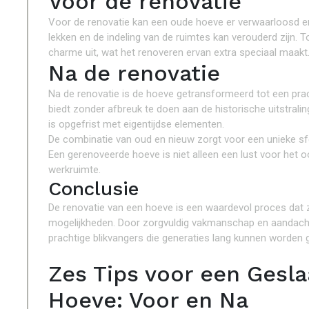
Voor de renovatie
Voor de renovatie kan een oude hoeve er verwaarloosd en v
lekken en de indeling van de ruimtes kan verouderd zijn. 
charme uit, wat het renoveren ervan extra speciaal maakt
Na de renovatie
Na de renovatie is de hoeve getransformeerd tot een pr
biedt zonder afbreuk te doen aan de historische uitstraling
is opgefrist met eigentijdse elementen.
De combinatie van oud en nieuw zorgt voor een unieke sf
Een gerenoveerde hoeve is niet alleen een lust voor het
werkruimte.
Conclusie
De renovatie van een hoeve is een waardevol proces dat z
mogelijkheden. Door zorgvuldig vakmanschap en aandach
prachtige blikvangers die generaties lang kunnen worden 
Zes Tips voor een Gesl
Hoeve: Voor en Na