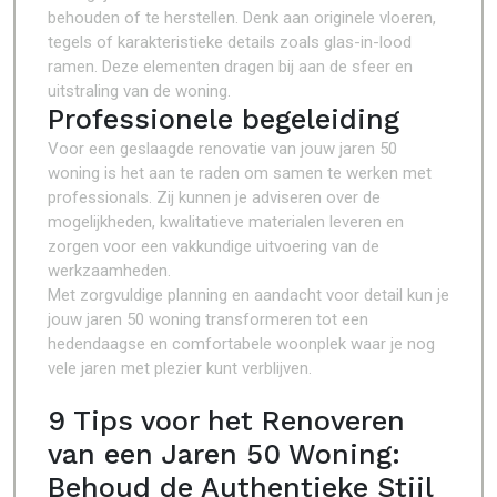
behouden of te herstellen. Denk aan originele vloeren,
tegels of karakteristieke details zoals glas-in-lood
ramen. Deze elementen dragen bij aan de sfeer en
uitstraling van de woning.
Professionele begeleiding
Voor een geslaagde renovatie van jouw jaren 50
woning is het aan te raden om samen te werken met
professionals. Zij kunnen je adviseren over de
mogelijkheden, kwalitatieve materialen leveren en
zorgen voor een vakkundige uitvoering van de
werkzaamheden.
Met zorgvuldige planning en aandacht voor detail kun je
jouw jaren 50 woning transformeren tot een
hedendaagse en comfortabele woonplek waar je nog
vele jaren met plezier kunt verblijven.
9 Tips voor het Renoveren
van een Jaren 50 Woning:
Behoud de Authentieke Stijl