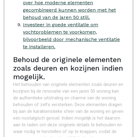
over hoe moderne elementen
gecombineerd kunnen worden met het
behoud van de jaren 50 stijl.
Investeer in goede ventilatie om
vochtproblemen te voorkomen,
bijvoorbeeld door mechanische ventilatie
te installeren.
Behoud de originele elementen
zoals deuren en kozijnen indien
mogelijk.
Het behouden van originele elementen zoals deuren en
kozijnen bij de renovatie van een jaren 50 woning kan
de authentieke uitstraling en charme van de woning
behouden of zelfs versterken. Deze elementen dragen
bij aan de karakteristieke sfeer van de woning en geven
een nostalgisch gevoel. Indien mogelijk is het daarom
aan te raden om deze originele details te behouden en
waar nodig te herstellen of op te knappen, zodat de