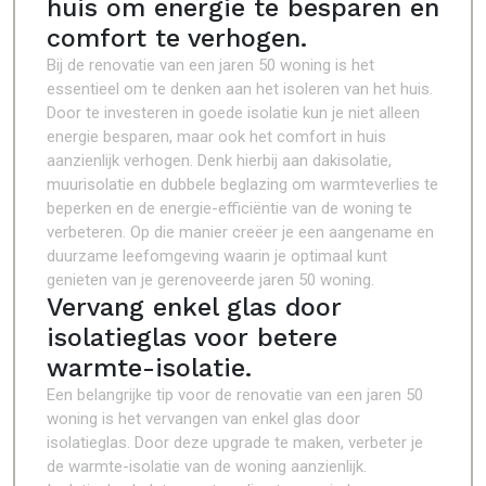
huis om energie te besparen en
comfort te verhogen.
Bij de renovatie van een jaren 50 woning is het
essentieel om te denken aan het isoleren van het huis.
Door te investeren in goede isolatie kun je niet alleen
energie besparen, maar ook het comfort in huis
aanzienlijk verhogen. Denk hierbij aan dakisolatie,
muurisolatie en dubbele beglazing om warmteverlies te
beperken en de energie-efficiëntie van de woning te
verbeteren. Op die manier creëer je een aangename en
duurzame leefomgeving waarin je optimaal kunt
genieten van je gerenoveerde jaren 50 woning.
Vervang enkel glas door
isolatieglas voor betere
warmte-isolatie.
Een belangrijke tip voor de renovatie van een jaren 50
woning is het vervangen van enkel glas door
isolatieglas. Door deze upgrade te maken, verbeter je
de warmte-isolatie van de woning aanzienlijk.