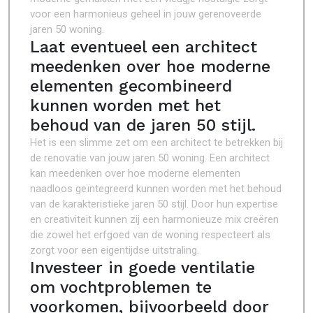
voor een harmonieus geheel in jouw gerenoveerde
jaren 50 woning.
Laat eventueel een architect
meedenken over hoe moderne
elementen gecombineerd
kunnen worden met het
behoud van de jaren 50 stijl.
Het is een slimme zet om een architect te betrekken bij
de renovatie van jouw jaren 50 woning. Een architect
kan meedenken over hoe moderne elementen
naadloos geïntegreerd kunnen worden met het behoud
van de karakteristieke jaren 50 stijl. Door hun expertise
en creativiteit kunnen zij een harmonieuze mix creëren
die zowel het erfgoed van de woning respecteert als
zorgt voor een eigentijdse uitstraling.
Investeer in goede ventilatie
om vochtproblemen te
voorkomen, bijvoorbeeld door