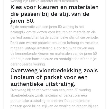
woning zijn unieke karakter blijft behouden.
Kies voor kleuren en materialen
die passen bij de stijl van de
jaren 50.
Bij de renovatie van een jaren 50 woning is het
belangrijk om te kiezen voor kleuren en materialen die
perfect aansluiten bij de authentieke stijl uit die periode.
Denk aan warme pasteltinten, retro behang en meubels
met een vintage uitstraling. Door trouw te blijven aan
de kenmerkende kleuren en materialen van de jaren 50,
creëer je een harmonieuze en nostalgische sfeer in je
gerenoveerde woning.
Overweeg vloerbedekking zoals
linoleum of parket voor een
authentieke uitstraling.
Overweeg bij de renovatie van een jaren 50 woning
vloerbedekking zoals linoleum of parket om een
authentieke uitstraling te creëren. Deze materialen
passen goed bij de stijl van de woning en dragen bij aan