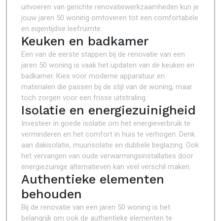
uitvoeren van gerichte renovatiewerkzaamheden kun je
jouw jaren 50 woning omtoveren tot een comfortabele
en eigentijdse leefruimte.
Keuken en badkamer
Een van de eerste stappen bij de renovatie van een
jaren 50 woning is vaak het updaten van de keuken en
badkamer. Kies voor moderne apparatuur en
materialen die passen bij de stijl van de woning, maar
toch zorgen voor een frisse uitstraling.
Isolatie en energiezuinigheid
Investeer in goede isolatie om het energieverbruik te
verminderen en het comfort in huis te verhogen. Denk
aan dakisolatie, muurisolatie en dubbele beglazing. Ook
het vervangen van oude verwarmingsinstallaties door
energiezuinige alternatieven kan veel verschil maken.
Authentieke elementen
behouden
Bij de renovatie van een jaren 50 woning is het
belangrijk om ook de authentieke elementen te