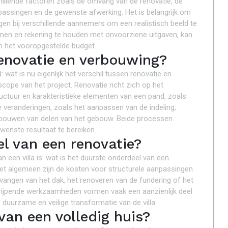
chillende factoren zoals de omvang van de renovatie, de
npassingen en de gewenste afwerking. Het is belangrijk om
agen bij verschillende aannemers om een realistisch beeld te
annen en rekening te houden met onvoorziene uitgaven, kan
en het vooropgestelde budget.
renovatie en verbouwing?
: wat is nu eigenlijk het verschil tussen renovatie en
cope van het project. Renovatie richt zich op het
uctuur en karakteristieke elementen van een pand, zoals
 veranderingen, zoals het aanpassen van de indeling,
rbouwen van delen van het gebouw. Beide processen
enste resultaat te bereiken.
l van een renovatie?
 een villa is: wat is het duurste onderdeel van een
het algemeen zijn de kosten voor structurele aanpassingen
rvangen van het dak, het renoveren van de fundering of het
rijpende werkzaamheden vormen vaak een aanzienlijk deel
 duurzame en veilige transformatie van de villa.
van een volledig huis?