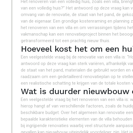
Het renoveren van een volledig huis, zoals een villa, bre
van een volledig huis?” Het antwoord op deze vraag kan va
omvang van de renovatie, de staat van het pand, de geko
van de eigenaar. Een grondige kostenraming en planning zi
het renoveren van een villa en om verrassingen tijdens h
vakmanschap kan een renovatieproject binnen het beoogd
getransformeerd tot een prachtig nieuw thuis.
Hoeveel kost het om een hui
Een veelgestelde vraag bij de renovatie van een villa is: 
antwoord op deze vraag kan sterk variëren, afhankelijk v
de staat van het pand, materialen die gebruikt worden en
raadzaam om een gedetailleerd renovatieplan op te stelle
een realistische schatting te krijgen van de totale kosten 
Wat is duurder nieuwbouw o
Een veelgestelde vraag bij het renoveren van een villa is
hierop hangt af van verschillende factoren, zoals de huidi
beschikbare budget. Over het algemeen kan renovatie een
bepaalde karakteristieke elementen van de villa behouden 
bij ingrijpende renovaties waarbij veel structurele aanpas
gevallen kan nieuwbouw uiteindelijk voordeliger zijn. Het