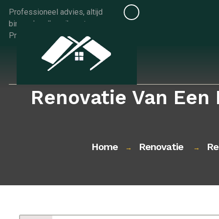
Skip
Professioneel advies, altijd
to
binnen handbereik met
content
Progids.be
Renovatie Van Een 
Home
Renovatie
Re
→
→