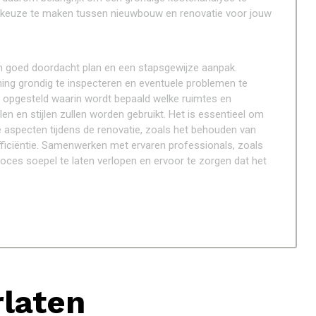
 keuze te maken tussen nieuwbouw en renovatie voor jouw
een goed doordacht plan en een stapsgewijze aanpak.
oning grondig te inspecteren en eventuele problemen te
n opgesteld waarin wordt bepaald welke ruimtes en
 en stijlen zullen worden gebruikt. Het is essentieel om
 aspecten tijdens de renovatie, zoals het behouden van
efficiëntie. Samenwerken met ervaren professionals, zoals
ces soepel te laten verlopen en ervoor te zorgen dat het
rlaten