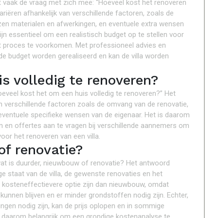
ngt vaak de vraag met zich mee: “Hoeveel kost het renoveren
riëren afhankelijk van verschillende factoren, zoals de
zen materialen en afwerkingen, en eventuele extra wensen
jn essentieel om een realistisch budget op te stellen voor
et proces te voorkomen. Met professioneel advies en
e budget worden gerealiseerd en kan de villa worden
s volledig te renoveren?
“Hoeveel kost het om een huis volledig te renoveren?” Het
an verschillende factoren zoals de omvang van de renovatie,
 eventuele specifieke wensen van de eigenaar. Het is daarom
n en offertes aan te vragen bij verschillende aannemers om
voor het renoveren van een villa.
f renovatie?
: wat is duurder, nieuwbouw of renovatie? Het antwoord
ge staat van de villa, de gewenste renovaties en het
 kosteneffectievere optie zijn dan nieuwbouw, omdat
kunnen blijven en er minder grondstoffen nodig zijn. Echter,
singen nodig zijn, kan de prijs oplopen en in sommige
 is daarom belangrijk om een grondige kostenanalyse te