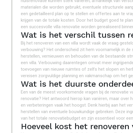
huisrenovatie kunnen sterk variëren, afhankelijk van vers
materialen die worden gebruikt, eventuele structurele aa
een gedetailleerd plan op te stellen en offertes aan te vr
krijgen van de totale kosten. Door het budget goed te pl
een succesvolle villa renovatie worden gerealiseerd binn
Wat is het verschil tussen 
Bij het renoveren van een villa wordt vaak de vraag gesteld
verbouwing? Het onderscheid zit hem voornamelijk in de s
herstellen, vernieuwen en behouden van de bestaande str
een villa. Verbouwing daarentegen omvat meer ingrijpende
toevoegen van nieuwe ruimtes of zelfs het slopen en he
vereisen zorgvuldige planning en vakmanschap om het gew
Wat is het duurste onderdee
Een van de meest voorkomende vragen bij de renovatie van
renovatie? Het antwoord hierop kan variëren, maar over 
en verbeteringen vaak het hoogst. Denk hierbij aan het ve
herstellen van eventuele bouwkundige gebreken. Deze ing
van het totale renovatiebudget en zijn essentieel voor een
Hoeveel kost het renoveren 