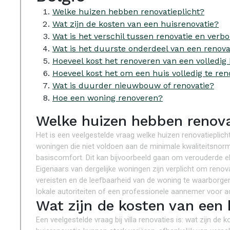
Welke huizen hebben renovatieplicht?
Wat zijn de kosten van een huisrenovatie?
Wat is het verschil tussen renovatie en verb
Wat is het duurste onderdeel van een renova
Hoeveel kost het renoveren van een volledig
Hoeveel kost het om een huis volledig te re
Wat is duurder nieuwbouw of renovatie?
Hoe een woning renoveren?
Welke huizen hebben renova
Het is een veelgestelde vraag welke huizen renovatieplicht
woningen die niet voldoen aan de minimale kwaliteitsnorm
basiscomfort. Dit kan bijvoorbeeld gaan om verouderde elek
Eigenaars van dergelijke woningen zijn verplicht om renov
vereisten en de leefbaarheid van de woning te waarborgen
lokale autoriteiten of een professionele aannemer voor ad
Wat zijn de kosten van een 
Een veelgestelde vraag bij villa renovaties is: wat zijn d