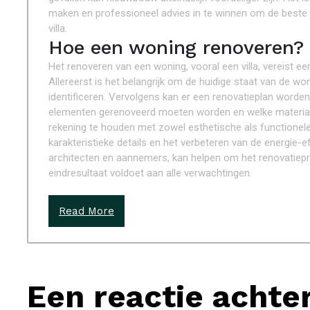
maken en professioneel advies in te winnen om de beste
villa.
Hoe een woning renoveren?
Het renoveren van een woning, vooral een villa, vereist 
Allereerst is het belangrijk om de huidige staat van de w
identificeren. Vervolgens kan er een renovatieplan worde
elementen gerenoveerd moeten worden en welke materialen
rekening te houden met zowel esthetische als functionele
karakteristieke details en het verbeteren van de energie-
architecten en aannemers, kan helpen om het renovatiepro
eindresultaat voldoet aan alle verwachtingen.
Read More
Een reactie achte