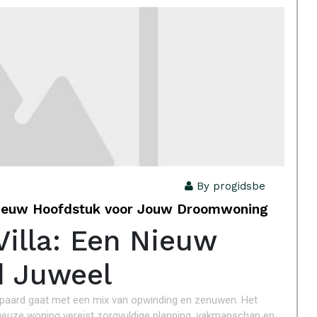
By progidsbe
 Nieuw Hoofdstuk voor Jouw Droomwoning
Villa: Een Nieuw
d Juweel
 gepaard gaat met een mix van opwinding en zenuwen. Het
euze woning vereist zorgvuldige planning, vakmanschap en