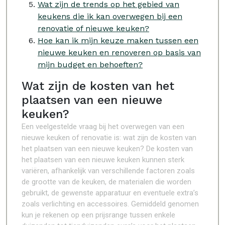
Wat zijn de trends op het gebied van
keukens die ik kan overwegen bij een
renovatie of nieuwe keuken?
Hoe kan ik mijn keuze maken tussen een
nieuwe keuken en renoveren op basis van
mijn budget en behoeften?
Wat zijn de kosten van het
plaatsen van een nieuwe
keuken?
Een veelgestelde vraag bij het overwegen van een
nieuwe keuken of renovatie is: wat zijn de kosten van
het plaatsen van een nieuwe keuken? De kosten van
het plaatsen van een nieuwe keuken kunnen sterk
variëren, afhankelijk van verschillende factoren zoals
de grootte van de keuken, de materialen die worden
gebruikt, de gewenste apparatuur en eventuele extra’s
zoals verlichting en accessoires. Gemiddeld genomen
kun je rekenen op een prijsrange tussen enkele