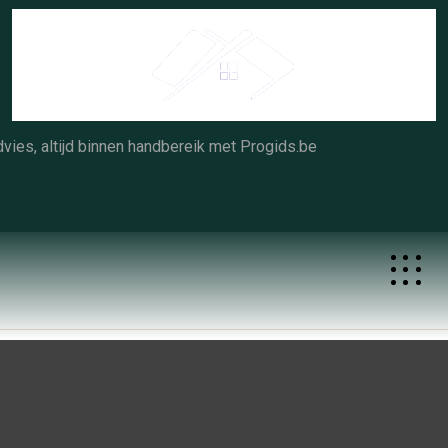
Skip
to
content
vies, altijd binnen handbereik met Progids.be