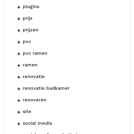
plugins
prijs
prijzen
pvc
pvc ramen
ramen
renovatie
renovatie badkamer
renoveren
site
social media