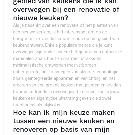
gebied van keukens die ik kan
overwegen bij een renovatie of
nieuwe keuken?
Als je nadenkt over een renovatie of het plaatsen van
een nieuwe keuken, is het interessant om op de
hoogte te zijn van de laatste trends op het gebied van
keukenontwerp. Enkele populaire trends die je kunt
overwegen zijn onder andere het gebruik van natuurlijke
materialen zoals hout en marmer, strakke en
minimalistische ontwerpen met verborgen
opbergruimte, het toevoegen van slimme technologie
zoals geïntegreerde apparaten en verlichting, en het
creëren van een groene keuken met planten en kruiden.
Door deze trends in overweging te nemen, kun je jouw
keuken een eigentijdse uitstraling geven die zowel
functioneel als stijlvol is.
Hoe kan ik mijn keuze maken
tussen een nieuwe keuken en
renoveren op basis van mijn