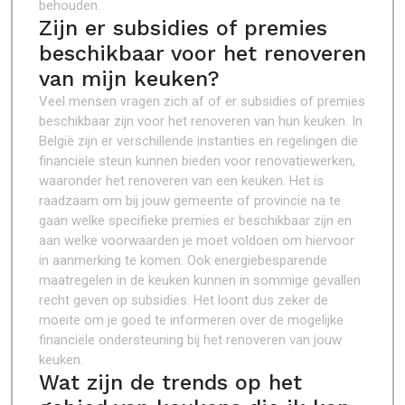
behouden.
Zijn er subsidies of premies
beschikbaar voor het renoveren
van mijn keuken?
Veel mensen vragen zich af of er subsidies of premies
beschikbaar zijn voor het renoveren van hun keuken. In
België zijn er verschillende instanties en regelingen die
financiële steun kunnen bieden voor renovatiewerken,
waaronder het renoveren van een keuken. Het is
raadzaam om bij jouw gemeente of provincie na te
gaan welke specifieke premies er beschikbaar zijn en
aan welke voorwaarden je moet voldoen om hiervoor
in aanmerking te komen. Ook energiebesparende
maatregelen in de keuken kunnen in sommige gevallen
recht geven op subsidies. Het loont dus zeker de
moeite om je goed te informeren over de mogelijke
financiële ondersteuning bij het renoveren van jouw
keuken.
Wat zijn de trends op het