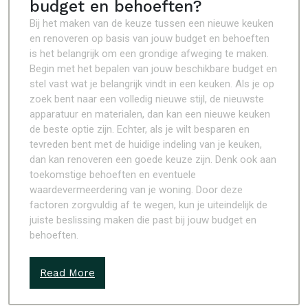
budget en behoeften?
Bij het maken van de keuze tussen een nieuwe keuken
en renoveren op basis van jouw budget en behoeften
is het belangrijk om een grondige afweging te maken.
Begin met het bepalen van jouw beschikbare budget en
stel vast wat je belangrijk vindt in een keuken. Als je op
zoek bent naar een volledig nieuwe stijl, de nieuwste
apparatuur en materialen, dan kan een nieuwe keuken
de beste optie zijn. Echter, als je wilt besparen en
tevreden bent met de huidige indeling van je keuken,
dan kan renoveren een goede keuze zijn. Denk ook aan
toekomstige behoeften en eventuele
waardevermeerdering van je woning. Door deze
factoren zorgvuldig af te wegen, kun je uiteindelijk de
juiste beslissing maken die past bij jouw budget en
behoeften.
Read More