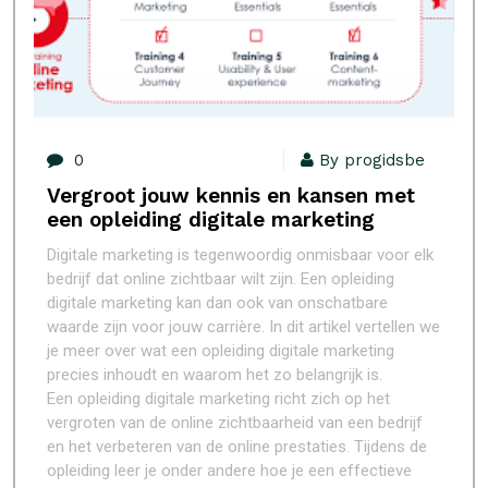
0
By progidsbe
Vergroot jouw kennis en kansen met
een opleiding digitale marketing
Digitale marketing is tegenwoordig onmisbaar voor elk
bedrijf dat online zichtbaar wilt zijn. Een opleiding
digitale marketing kan dan ook van onschatbare
waarde zijn voor jouw carrière. In dit artikel vertellen we
je meer over wat een opleiding digitale marketing
precies inhoudt en waarom het zo belangrijk is.
Een opleiding digitale marketing richt zich op het
vergroten van de online zichtbaarheid van een bedrijf
en het verbeteren van de online prestaties. Tijdens de
opleiding leer je onder andere hoe je een effectieve