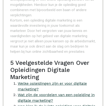
mogelijkheden. Hierdoor kun je de opleiding goed
combineren met bijvoorbeeld een baan of andere
verplichtingen.
Kortom, een opleiding digitale marketing is een
waardevolle investering in jouw toekomst als
marketeer. Door het vergroten van jouw kennis en
vaardigheden op het gebied van digitale marketing
vergroot je niet alleen jouw kansen op de arbeidsmarkt,
maar kun je ook direct aan de slag om bedrijven te
helpen bij hun online zichtbaarheid en prestaties.
5 Veelgestelde Vragen Over
Opleidingen Digitale
Marketing
Welke opleidingen zijn er voor digitale
marketing?
Wat zijn de voordelen van een opleiding in
digitale marketing?