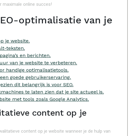
r maximale online succes!
SEO-optimalisatie van je
p je website.
lt-teksten.
pagina’s en berichten.
uur van je website te verbeteren.
or handige optimalisatietools.
 een goede gebruikerservaring.
ezien dit belangrijk is voor SEO.
chines te laten zien dat je site actueel is.
bsite met tools zoals Google Analytics.
itatieve content op je
alitatieve content op je website wanneer je de hulp van