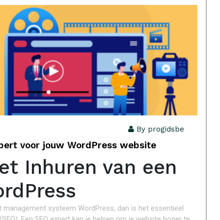
By progidsbe
pert voor jouw WordPress website
et Inhuren van een
ordPress
tent management systeem WordPress, dan is het essentieel
SEO). Een SEO expert kan je helpen om je website hoger te