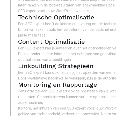
laten ranken in de zoekresultaten van zoekmachines zoals
SEO expert voor jouw WordPress website:
Technische Optimalisatie
Een SEO expert heeft de kennis en ervaring om de techni
Dit omvat zaken zoals het verbeteren van de laadsnelheid,
juiste meta tags.
Content Optimalisatie
Een SEO expert kan je adviseren over het optimaliseren v
Dit kan onder andere inhouden het schrijven van geoptimal
optimaliseren van afbeeldingen.
Linkbuilding Strategieën
Een SEO expert kan ook helpen bij het opzetten van een ef
Door kwalitatieve backlinks te verkrijgen, kun je de autorit
Monitoring en Rapportage
Tenslotte zal een SEO expert ook de prestaties van je we
resultaten. Op basis hiervan kunnen verdere optimalisati
zoekmachines.
Kortom, het inhuren van een SEO expert voor jouw WordPr
gebied van zichtbaarheid, verkeer en conversies. Neem 