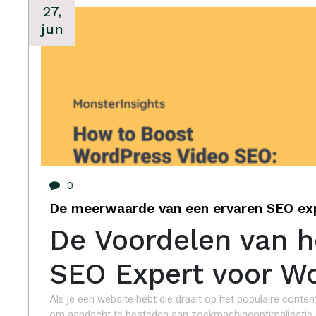
27,
jun
0
De meerwaarde van een ervaren SEO ex
De Voordelen van h
SEO Expert voor W
Als je een website hebt die draait op het populaire con
om aandacht te besteden aan zoekmachineoptimalisatie (