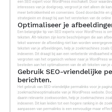
een SEO expert voor WordPress inschakelt. Door waardevol
interesses van je doelgroep, vergroot je niet alleen de 
meer betrokkenheid en conversies. Goed doordachte en ge
strategieën en draagt bij aan het versterken van de online
Optimaliseer je afbeelding
Een belangrijke tip van SEO experts voor WordPress is om
teksten. Alt-teksten zijn korte beschrijvingen die aan af
tekst wanneer de afbeelding niet kan worden weergegeve
teksten van je afbeeldingen, help je zoekmachines zoals 
indexeren. Dit draagt bij aan een verbeterde vindbaarheid 
vergroten van het organisch verkeer naar je WordPress w
besteden aan het optimaliseren van de alt-teksten van je
Gebruik SEO-vriendelijke pe
berichten.
Het gebruik van SEO-vriendelijke permalinks voor je pagin
zoekmachineoptimalisatie van je WordPress website. Door 
daarin relevante zoekwoorden, help je zoekmachines zoals
indexeren. Dit kan leiden tot een hogere ranking in de zo
aanpassen van permalinks is een eenvoudige maar effect