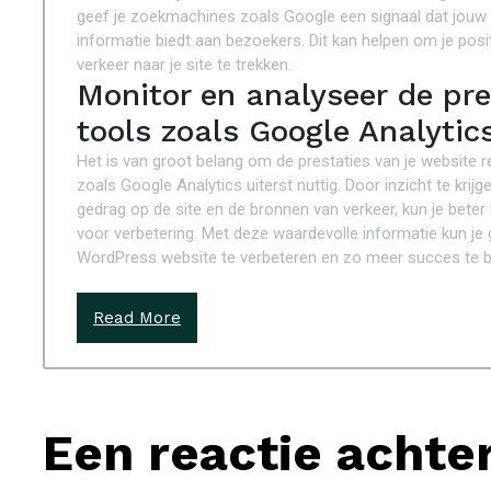
geef je zoekmachines zoals Google een signaal dat jouw 
informatie biedt aan bezoekers. Dit kan helpen om je posi
verkeer naar je site te trekken.
Monitor en analyseer de pre
tools zoals Google Analytics
Het is van groot belang om de prestaties van je website r
zoals Google Analytics uiterst nuttig. Door inzicht te krijg
gedrag op de site en de bronnen van verkeer, kun je beter
voor verbetering. Met deze waardevolle informatie kun je
WordPress website te verbeteren en zo meer succes te b
Read More
Een reactie achte