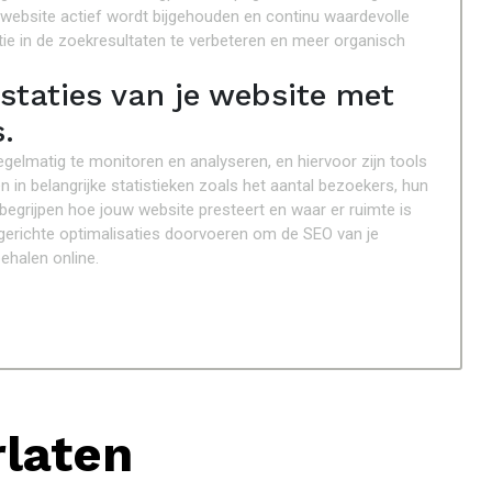
website actief wordt bijgehouden en continu waardevolle
tie in de zoekresultaten te verbeteren en meer organisch
staties van je website met
.
egelmatig te monitoren en analyseren, en hiervoor zijn tools
en in belangrijke statistieken zoals het aantal bezoekers, hun
 begrijpen hoe jouw website presteert en waar er ruimte is
 gerichte optimalisaties doorvoeren om de SEO van je
ehalen online.
rlaten