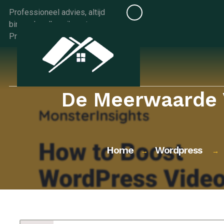
Skip
Professioneel advies, altijd
to
binnen handbereik met
content
Progids.be
De Meerwaarde 
Home
Wordpress
→
→