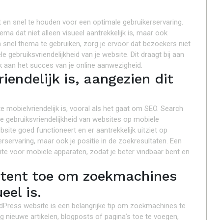
 en snel te houden voor een optimale gebruikerservaring.
ema dat niet alleen visueel aantrekkelijk is, maar ook
en snel thema te gebruiken, zorg je ervoor dat bezoekers niet
 gebruiksvriendelijkheid van je website. Dit draagt bij aan
jk aan het succes van je online aanwezigheid.
iendelijk is, aangezien dit
e mobielvriendelijk is, vooral als het gaat om SEO. Search
 gebruiksvriendelijkheid van websites op mobiele
ite goed functioneert en er aantrekkelijk uitziet op
erservaring, maar ook je positie in de zoekresultaten. Een
site voor mobiele apparaten, zodat je beter vindbaar bent en
ntent toe om zoekmachines
eel is.
Press website is een belangrijke tip om zoekmachines te
tig nieuwe artikelen, blogposts of pagina’s toe te voegen,