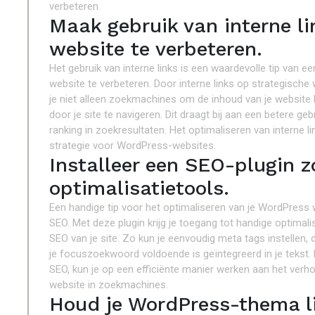
verbeteren.
Maak gebruik van interne li
website te verbeteren.
Het gebruik van interne links is een waardevolle tip van 
website te verbeteren. Door interne links op strategische w
je niet alleen zoekmachines om de inhoud van je website
door je site te navigeren. Dit draagt bij aan een betere geb
ranking in zoekresultaten. Het optimaliseren van interne l
strategie voor WordPress-websites.
Installeer een SEO-plugin 
optimalisatietools.
Een handige tip voor het optimaliseren van je WordPress w
SEO. Met deze plugin krijg je toegang tot handige optimali
SEO van je site. Zo kun je eenvoudig meta tags instellen,
je focuszoekwoord voldoende is geïntegreerd in je tekst
SEO, kun je op een efficiënte manier werken aan het verh
website in zoekmachines.
Houd je WordPress-thema li