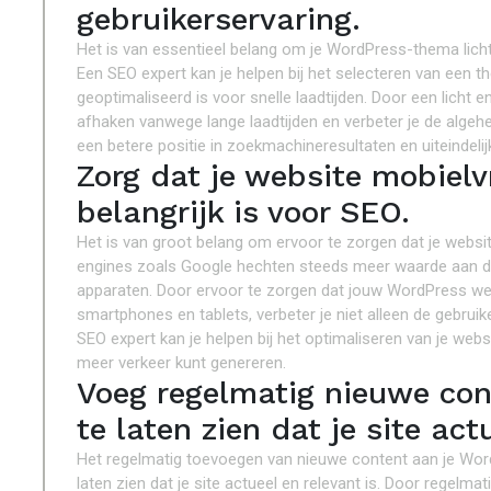
gebruikerservaring.
Het is van essentieel belang om je WordPress-thema licht
Een SEO expert kan je helpen bij het selecteren van een th
geoptimaliseerd is voor snelle laadtijden. Door een licht 
afhaken vanwege lange laadtijden en verbeter je de algehele
een betere positie in zoekmachineresultaten en uiteindeli
Zorg dat je website mobielvr
belangrijk is voor SEO.
Het is van groot belang om ervoor te zorgen dat je websit
engines zoals Google hechten steeds meer waarde aan de
apparaten. Door ervoor te zorgen dat jouw WordPress webs
smartphones en tablets, verbeter je niet alleen de gebruik
SEO expert kan je helpen bij het optimaliseren van je web
meer verkeer kunt genereren.
Voeg regelmatig nieuwe co
te laten zien dat je site actu
Het regelmatig toevoegen van nieuwe content aan je Word
laten zien dat je site actueel en relevant is. Door regelma