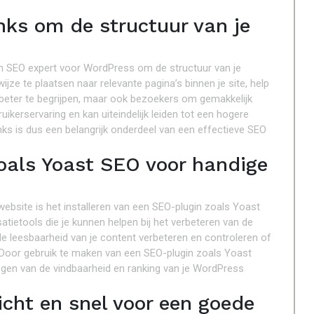
nks om de structuur van je
een SEO expert voor WordPress om de structuur van je
ijze te plaatsen naar relevante pagina’s binnen je site, help
 beter te begrijpen, maar ook bezoekers om gemakkelijk
ruikerservaring en kan uiteindelijk leiden tot een hogere
inks is dus een belangrijk onderdeel van een effectieve SEO
zoals Yoast SEO voor handige
ebsite is het installeren van een SEO-plugin zoals Yoast
satietools die je kunnen helpen bij het verbeteren van de
 de leesbaarheid van je content verbeteren en controleren of
. Door gebruik te maken van een SEO-plugin zoals Yoast
ogen van de vindbaarheid en ranking van je WordPress
cht en snel voor een goede