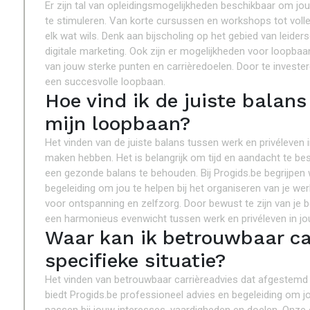
Er zijn tal van opleidingsmogelijkheden beschikbaar om jo
te stimuleren. Van korte cursussen en workshops tot volledi
elk wat wils. Denk aan bijscholing op het gebied van lei
digitale marketing. Ook zijn er mogelijkheden voor loopbaan
van jouw sterke punten en carrièredoelen. Door te investere
een succesvolle loopbaan.
Hoe vind ik de juiste balans
mijn loopbaan?
Het vinden van de juiste balans tussen werk en privéleven
maken hebben. Het is belangrijk om tijd en aandacht te be
een gezonde balans te behouden. Bij Progids.be begrijpen
begeleiding om jou te helpen bij het organiseren van je we
voor ontspanning en zelfzorg. Door bewust te zijn van je b
een harmonieus evenwicht tussen werk en privéleven in j
Waar kan ik betrouwbaar car
specifieke situatie?
Het vinden van betrouwbaar carrièreadvies dat afgestemd is
biedt Progids.be professioneel advies en begeleiding om jo