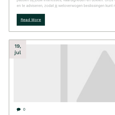
passen bij jouw interesses, vaardigheden en doelen. Onze
en te adviseren, zodat jij weloverwogen beslissingen kun
Read More
19,
jul
0