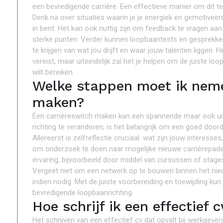
een bevredigende carrière. Een effectieve manier om dit te 
Denk na over situaties waarin je je energiek en gemotiveerd
in bent. Het kan ook nuttig zijn om feedback te vragen aan v
sterke punten. Verder kunnen loopbaantests en gesprekke
te krijgen van wat jou drijft en waar jouw talenten liggen. H
vereist, maar uiteindelijk zal het je helpen om de juiste loo
wilt bereiken.
Welke stappen moet ik neme
maken?
Een carrièreswitch maken kan een spannende maar ook uit
richting te veranderen, is het belangrijk om een goed door
Allereerst is zelfreflectie cruciaal: wat zijn jouw interes
om onderzoek te doen naar mogelijke nieuwe carrièrepaden 
ervaring, bijvoorbeeld door middel van cursussen of stag
Vergeet niet om een netwerk op te bouwen binnen het nie
indien nodig. Met de juiste voorbereiding en toewijding ku
bevredigende loopbaanrichting.
Hoe schrijf ik een effectief 
Het schrijven van een effectief cv dat opvalt bij werkgeve