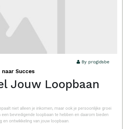
By progidsbe
n naar Succes
el Jouw Loopbaan
epaalt niet alleen je inkomen, maar ook je persoonlijke groei
s om een bevredigende loopbaan te hebben en daarom bieden
ng en ontwikkeling van jouw loopbaan.