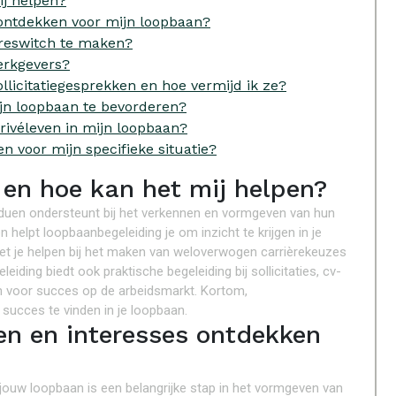
ij helpen?
 ontdekken voor mijn loopbaan?
reswitch te maken?
werkgevers?
llicitatiegesprekken en hoe vermijd ik ze?
jn loopbaan te bevorderen?
privéleven in mijn loopbaan?
n voor mijn specifieke situatie?
 en hoe kan het mij helpen?
viduen ondersteunt bij het verkennen en vormgeven van hun
helpt loopbaanbegeleiding je om inzicht te krijgen in je
het je helpen bij het maken van weloverwogen carrièrekeuzes
ding biedt ook praktische begeleiding bij sollicitaties, cv-
n voor succes op de arbeidsmarkt. Kortom,
succes te vinden in je loopbaan.
en en interesses ontdekken
jouw loopbaan is een belangrijke stap in het vormgeven van