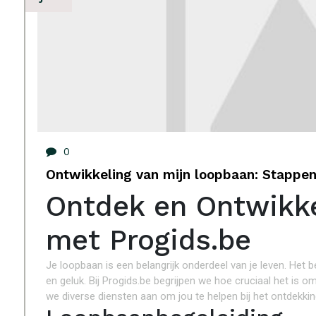
0
Ontwikkeling van mijn loopbaan: Stappe
Ontdek en Ontwikk
met Progids.be
Je loopbaan is een belangrijk onderdeel van je leven. Het b
en geluk. Bij Progids.be begrijpen we hoe cruciaal het i
we diverse diensten aan om jou te helpen bij het ontdekki