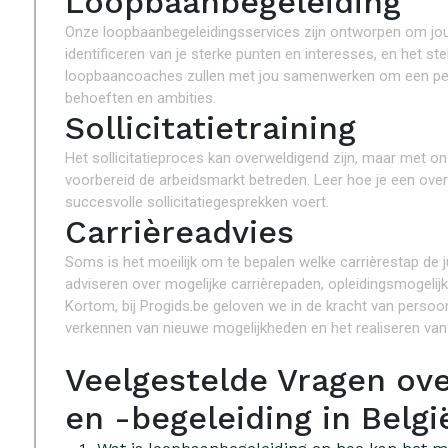
Loopbaanbegeleiding
Onze loopbaanbegeleidingsservices zijn ontworpen om jou t
identificeren van je sterke punten en interesses, en het s
loopbaancoaches zullen met jou samenwerken om een persoo
behoeften en ambities.
Sollicitatietraining
Het sollicitatieproces kan overweldigend zijn, maar met onz
voorbereid de arbeidsmarkt betreden. Leer hoe je een overtu
succesvolle sollicitatiegesprekken voert.
Carrièreadvies
Soms is het moeilijk om te bepalen welke carrièrestap de j
adviseren over mogelijke carrièrepaden, opleidingsmogeli
Kortom, bij Progids.be geloven we in de kracht van persoonl
verkennen van nieuwe mogelijkheden en het realiseren van
Veelgestelde Vragen ov
en -begeleiding in Belgi