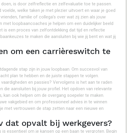
doen, is door zelfreflectie en zelfevaluatie toe te passen.
 voelde, welke taken je met plezier uitvoert en waar je goed
rienden, familie of collega’s over wat zij zien als jouw
n met loopbaancoaches je helpen om een duidelijker beeld
et is een proces van zelfontdekking dat tijd en reflectie
pbaankeuzes te maken die aansluiten bij wie jij bent en wat jij
n om een carrièreswitch te
dagende stap zijn in jouw loopbaan. Om succesvol van
dacht plan te hebben en de juiste stappen te volgen.
ses, vaardigheden en passies? Vervolgens is het aan te raden
die aansluiten bij jouw profiel. Het opdoen van relevante
es, kan ook helpen om de overgang soepeler te maken.
uwe vakgebied en om professioneel advies in te winnen
n je met vertrouwen de stap zetten naar een nieuwe en
cv dat opvalt bij werkgevers?
rs is essentieel om je kansen op een baan te vergroten. Begin