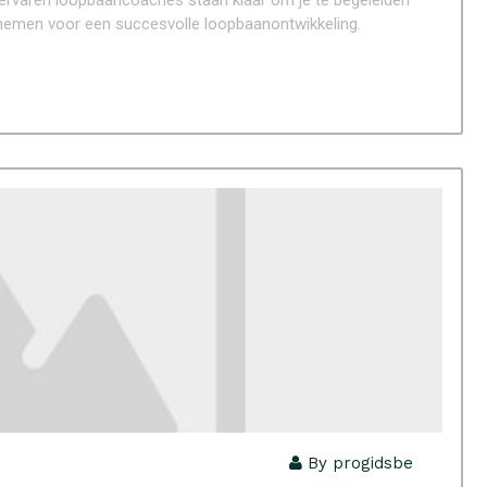
 ervaren loopbaancoaches staan klaar om je te begeleiden
t nemen voor een succesvolle loopbaanontwikkeling.
By progidsbe