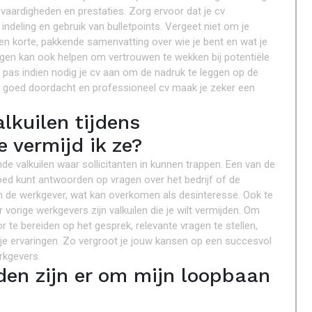
vaardigheden en prestaties. Zorg ervoor dat je cv
 indeling en gebruik van bulletpoints. Vergeet niet om je
en korte, pakkende samenvatting over wie je bent en wat je
ingen kan ook helpen om vertrouwen te wekken bij potentiële
n pas indien nodig je cv aan om de nadruk te leggen op de
een goed doordacht en professioneel cv maak je zeker een
lkuilen tijdens
e vermijd ik ze?
de valkuilen waar sollicitanten in kunnen trappen. Een van de
goed kunt antwoorden op vragen over het bedrijf of de
 aan de werkgever, wat kan overkomen als desinteresse. Ook te
 vorige werkgevers zijn valkuilen die je wilt vermijden. Om
r te bereiden op het gesprek, relevante vragen te stellen,
 je ervaringen. Zo vergroot je jouw kansen op een succesvol
erkgevers.
den zijn er om mijn loopbaan