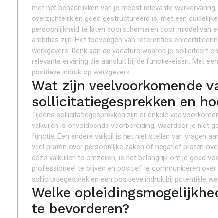
met het benadrukken van je meest relevante werkervaring, 
overzichtelijk en goed gestructureerd is, met een duidelijke
persoonlijkheid te laten doorschemeren door middel van e
ambities zijn. Het toevoegen van referenties en certificer
werkgevers. Denk aan de vacature waarop je solliciteert e
relevante ervaring die aansluit bij de functie-eisen. Met 
positieve indruk op werkgevers.
Wat zijn veelvoorkomende va
sollicitatiegesprekken en ho
Tijdens sollicitatiegesprekken zijn er enkele veelvoorkomen
valkuilen is onvoldoende voorbereiding, waardoor je niet 
functie. Een andere valkuil is het niet stellen van vragen
veel praten over persoonlijke zaken of negatief praten over
deze valkuilen te omzeilen, is het belangrijk om je goed voo
professioneel te blijven en positief te communiceren over
sollicitatiegesprek en een positieve indruk bij potentiële w
Welke opleidingsmogelijkhe
te bevorderen?