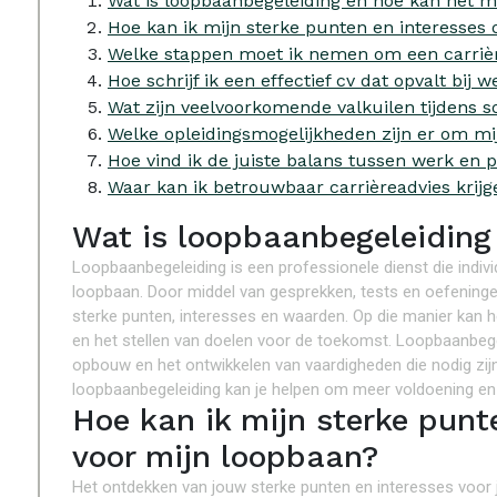
Wat is loopbaanbegeleiding en hoe kan het m
Hoe kan ik mijn sterke punten en interesses
Welke stappen moet ik nemen om een carriè
Hoe schrijf ik een effectief cv dat opvalt bij 
Wat zijn veelvoorkomende valkuilen tijdens so
Welke opleidingsmogelijkheden zijn er om mi
Hoe vind ik de juiste balans tussen werk en 
Waar kan ik betrouwbaar carrièreadvies krijge
Wat is loopbaanbegeleiding
Loopbaanbegeleiding is een professionele dienst die indi
loopbaan. Door middel van gesprekken, tests en oefeningen 
sterke punten, interesses en waarden. Op die manier kan 
en het stellen van doelen voor de toekomst. Loopbaanbegelei
opbouw en het ontwikkelen van vaardigheden die nodig zij
loopbaanbegeleiding kan je helpen om meer voldoening en 
Hoe kan ik mijn sterke punt
voor mijn loopbaan?
Het ontdekken van jouw sterke punten en interesses voor 