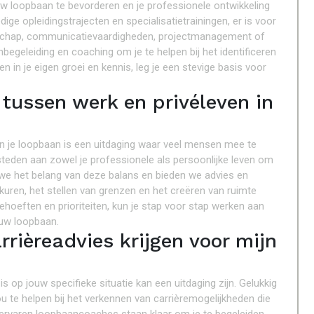
uw loopbaan te bevorderen en je professionele ontwikkeling
ge opleidingstrajecten en specialisatietrainingen, er is voor
derschap, communicatievaardigheden, projectmanagement of
begeleiding en coaching om je te helpen bij het identificeren
n in je eigen groei en kennis, leg je een stevige basis voor
 tussen werk en privéleven in
 in je loopbaan is een uitdaging waar veel mensen mee te
steden aan zowel je professionele als persoonlijke leven om
 we het belang van deze balans en bieden we advies en
rkuren, het stellen van grenzen en het creëren van ruimte
ehoeften en prioriteiten, kun je stap voor stap werken aan
ouw loopbaan.
rièreadvies krijgen voor mijn
 op jouw specifieke situatie kan een uitdaging zijn. Gelukkig
u te helpen bij het verkennen van carrièremogelijkheden die