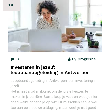
mrt
0
By progidsbe
Investeren in jezelf:
loopbaanbegeleiding in Antwerpen
Loopbaanbegeleiding in Antwerpen: een investering in
jezelf
Het is niet altijd makkelijk om de juiste keuzes te
maken in je carrière. Soms loop je vast en weet je niet
goed welke richting je op wilt. Of misschien ben je wel
toe aan een nieuwe uitdaging, maar weet je niet goed