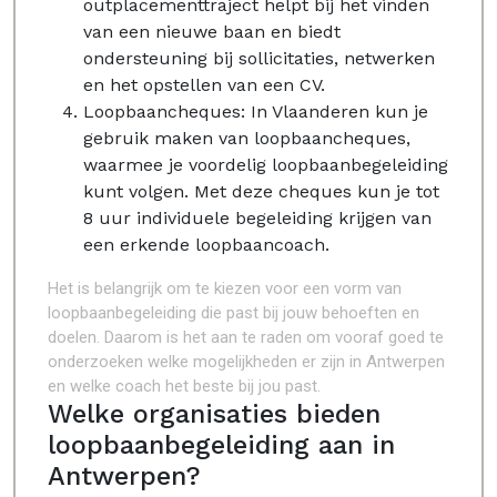
outplacementtraject helpt bij het vinden
van een nieuwe baan en biedt
ondersteuning bij sollicitaties, netwerken
en het opstellen van een CV.
Loopbaancheques: In Vlaanderen kun je
gebruik maken van loopbaancheques,
waarmee je voordelig loopbaanbegeleiding
kunt volgen. Met deze cheques kun je tot
8 uur individuele begeleiding krijgen van
een erkende loopbaancoach.
Het is belangrijk om te kiezen voor een vorm van
loopbaanbegeleiding die past bij jouw behoeften en
doelen. Daarom is het aan te raden om vooraf goed te
onderzoeken welke mogelijkheden er zijn in Antwerpen
en welke coach het beste bij jou past.
Welke organisaties bieden
loopbaanbegeleiding aan in
Antwerpen?