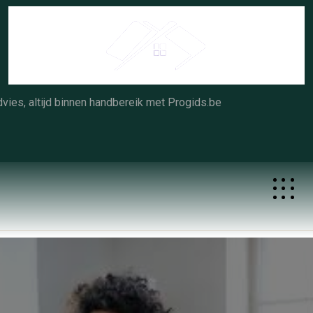
Skip
to
content
vies, altijd binnen handbereik met Progids.be