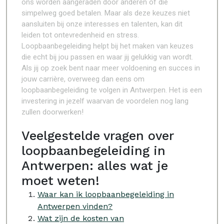
ons worden aangeraden door anderen of die
simpelweg goed betalen. Maar als deze keuzes niet
aansluiten bij onze interesses en talenten, kan dit
leiden tot ontevredenheid en stress.
Loopbaanbegeleiding helpt bij het maken van keuzes
die echt bij jou passen en waar jij gelukkig van wordt.
Als jij op zoek bent naar meer voldoening en succes in
jouw carrière, overweeg dan eens om
loopbaanbegeleiding te volgen in Antwerpen. Het is een
investering in jezelf waarvan de voordelen nog lang
zullen doorwerken!
Veelgestelde vragen over
loopbaanbegeleiding in
Antwerpen: alles wat je
moet weten!
Waar kan ik loopbaanbegeleiding in
Antwerpen vinden?
Wat zijn de kosten van