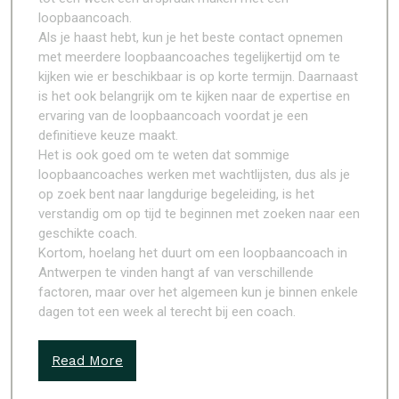
loopbaancoach.
Als je haast hebt, kun je het beste contact opnemen
met meerdere loopbaancoaches tegelijkertijd om te
kijken wie er beschikbaar is op korte termijn. Daarnaast
is het ook belangrijk om te kijken naar de expertise en
ervaring van de loopbaancoach voordat je een
definitieve keuze maakt.
Het is ook goed om te weten dat sommige
loopbaancoaches werken met wachtlijsten, dus als je
op zoek bent naar langdurige begeleiding, is het
verstandig om op tijd te beginnen met zoeken naar een
geschikte coach.
Kortom, hoelang het duurt om een ​​loopbaancoach in
Antwerpen te vinden hangt af van verschillende
factoren, maar over het algemeen kun je binnen enkele
dagen tot een week al terecht bij een coach.
Read More