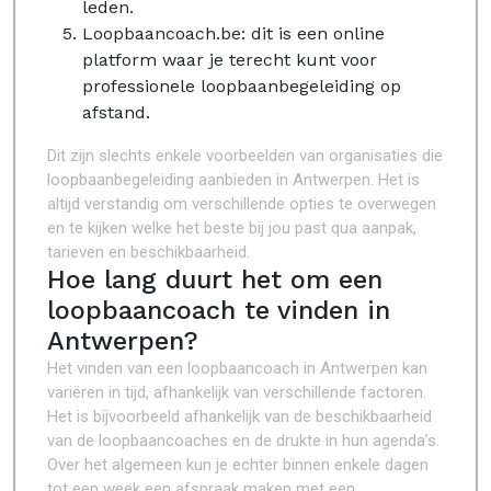
leden.
Loopbaancoach.be: dit is een online
platform waar je terecht kunt voor
professionele loopbaanbegeleiding op
afstand.
Dit zijn slechts enkele voorbeelden van organisaties die
loopbaanbegeleiding aanbieden in Antwerpen. Het is
altijd verstandig om verschillende opties te overwegen
en te kijken welke het beste bij jou past qua aanpak,
tarieven en beschikbaarheid.
Hoe lang duurt het om een ​​
loopbaancoach te vinden in
Antwerpen?
Het vinden van een loopbaancoach in Antwerpen kan
variëren in tijd, afhankelijk van verschillende factoren.
Het is bijvoorbeeld afhankelijk van de beschikbaarheid
van de loopbaancoaches en de drukte in hun agenda’s.
Over het algemeen kun je echter binnen enkele dagen
tot een week een afspraak maken met een