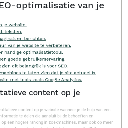
EO-optimalisatie van je
p je website.
t-teksten.
agina’s en berichten.
ur van je website te verbeteren.
r handige optimalisatietools.
een goede gebruikerservaring.
zien dit belangrijk is voor SEO.
chines te laten zien dat je site actueel is.
site met tools zoals Google Analytics.
tatieve content op je
alitatieve content op je website wanneer je de hulp van een
formatie te delen die aansluit bij de behoeften en
ans op een hogere ranking in zoekmachines, maar ook op meer