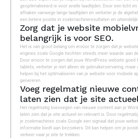
geoptimaliseerd is voor snelle laadtijden. Door een licht e
afhaken vanwege lange laadtijden en verbeter je de algehele 
een betere positie in zoekmachineresultaten en uiteindelij
Zorg dat je website mobielvr
belangrijk is voor SEO.
Het is van groot belang om ervoor te zorgen dat je website
engines zoals Google hechten steeds meer waarde aan de 
Door ervoor te zorgen dat jouw WordPress website goed fu
tablets, verbeter je niet alleen de gebruikerservaring, maar
helpen bij het optimaliseren van je website voor mobiele a
genereren.
Voeg regelmatig nieuwe con
laten zien dat je site actueel
Het regelmatig toevoegen van nieuwe content aan je Word
laten zien dat je site actueel en relevant is. Door regelmat
je zoekmachines zoals Google een signaal dat jouw websit
informatie biedt aan bezoekers. Dit kan helpen om je posi
verkeer naar je site te trekken.