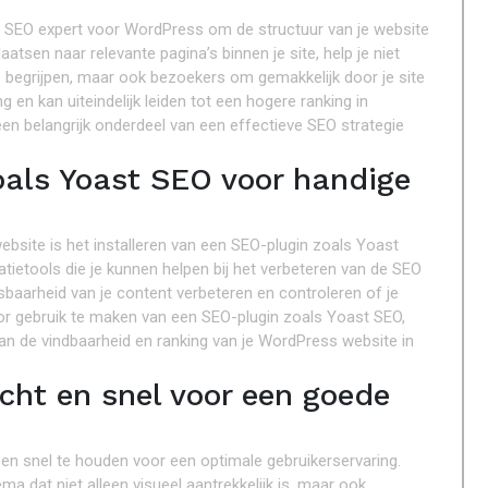
een SEO expert voor WordPress om de structuur van je website
aatsen naar relevante pagina’s binnen je site, help je niet
 begrijpen, maar ook bezoekers om gemakkelijk door je site
g en kan uiteindelijk leiden tot een hogere ranking in
 een belangrijk onderdeel van een effectieve SEO strategie
oals Yoast SEO voor handige
ebsite is het installeren van een SEO-plugin zoals Yoast
atietools die je kunnen helpen bij het verbeteren van de SEO
esbaarheid van je content verbeteren en controleren of je
or gebruik te maken van een SEO-plugin zoals Yoast SEO,
an de vindbaarheid en ranking van je WordPress website in
cht en snel voor een goede
en snel te houden voor een optimale gebruikerservaring.
ma dat niet alleen visueel aantrekkelijk is, maar ook