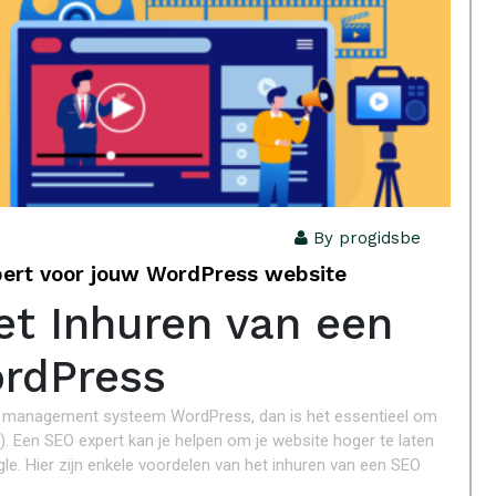
By progidsbe
ert voor jouw WordPress website
et Inhuren van een
ordPress
ent management systeem WordPress, dan is het essentieel om
 Een SEO expert kan je helpen om je website hoger te laten
e. Hier zijn enkele voordelen van het inhuren van een SEO