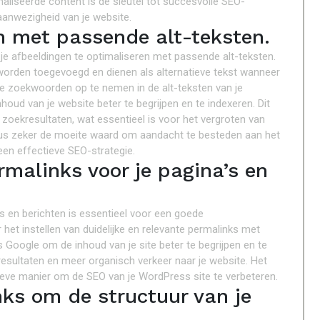
liseerde content is de sleutel tot succesvolle SEO-
 aanwezigheid van je website.
n met passende alt-teksten.
je afbeeldingen te optimaliseren met passende alt-teksten.
n worden toegevoegd en dienen als alternatieve tekst wanneer
e zoekwoorden op te nemen in de alt-teksten van je
oud van je website beter te begrijpen en te indexeren. Dit
e zoekresultaten, wat essentieel is voor het vergroten van
 dus zeker de moeite waard om aandacht te besteden aan het
een effectieve SEO-strategie.
rmalinks voor je pagina’s en
’s en berichten is essentieel voor een goede
et instellen van duidelijke en relevante permalinks met
Google om de inhoud van je site beter te begrijpen en te
kresultaten en meer organisch verkeer naar je website. Het
eve manier om de SEO van je WordPress site te verbeteren.
nks om de structuur van je