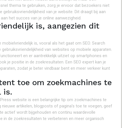
n snel thema te gebruiken, zorg je ervoor dat bezoekers niet
gebruiksvriendelijkheid van je website. Dit draagt bij aan
k aan het succes van je online aanwezigheid.
iendelijk is, aangezien dit
 mobielvriendelijk is, vooral als het gaat om SEO. Search
gebruiksvriendelijkheid van websites op mobiele apparaten.
nctioneert en er aantrekkelijk uitziet op smartphones en
 ook je positie in de zoekresultaten. Een SEO expert kan je
pparaten, zodat je beter vindbaar bent en meer verkeer kunt
tent toe om zoekmachines te
 is.
Press website is een belangrijke tip om zoekmachines te
ig nieuwe artikelen, blogposts of pagina’s toe te voegen, geef
e actief wordt bijgehouden en continu waardevolle
tie in de zoekresultaten te verbeteren en meer organisch