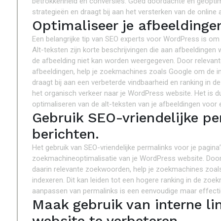
betrokkenheid en conversies. Goed doordachte en geoptima
strategieën en draagt bij aan het versterken van de online
Optimaliseer je afbeeldinge
Een belangrijke tip van SEO experts voor WordPress is om 
Alt-teksten zijn korte beschrijvingen die aan afbeeldinge
de afbeelding niet kan worden weergegeven. Door relevant
afbeeldingen, help je zoekmachines zoals Google om de inh
draagt bij aan een verbeterde vindbaarheid en ranking in d
het organisch verkeer naar je WordPress website. Het is
optimaliseren van de alt-teksten van je afbeeldingen voor 
Gebruik SEO-vriendelijke pe
berichten.
Het gebruik van SEO-vriendelijke permalinks voor je pagina
zoekmachineoptimalisatie van je WordPress website. Door h
daarin relevante zoekwoorden, help je zoekmachines zoals 
indexeren. Dit kan leiden tot een hogere ranking in de zoe
aanpassen van permalinks is een eenvoudige maar effecti
Maak gebruik van interne li
website te verbeteren.