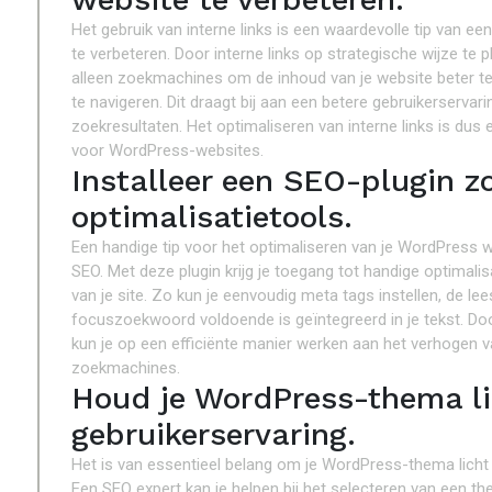
Het gebruik van interne links is een waardevolle tip van 
te verbeteren. Door interne links op strategische wijze te pl
alleen zoekmachines om de inhoud van je website beter te
te navigeren. Dit draagt bij aan een betere gebruikerservarin
zoekresultaten. Het optimaliseren van interne links is dus
voor WordPress-websites.
Installeer een SEO-plugin z
optimalisatietools.
Een handige tip voor het optimaliseren van je WordPress w
SEO. Met deze plugin krijg je toegang tot handige optimalis
van je site. Zo kun je eenvoudig meta tags instellen, de le
focuszoekwoord voldoende is geïntegreerd in je tekst. Do
kun je op een efficiënte manier werken aan het verhogen v
zoekmachines.
Houd je WordPress-thema li
gebruikerservaring.
Het is van essentieel belang om je WordPress-thema licht 
Een SEO expert kan je helpen bij het selecteren van een the