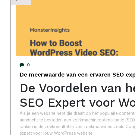
0
De meerwaarde van een ervaren SEO exp
De Voordelen van h
SEO Expert voor W
Als je een website hebt die draait op het populaire cont
aandacht te besteden aan zoekmachineoptimalisatie (SEO).
ranken in de zoekresultaten van zoekmachines zoals Googl
expert voor jouw WordPress website: