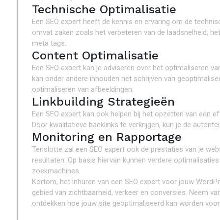
Technische Optimalisatie
Een SEO expert heeft de kennis en ervaring om de technis
omvat zaken zoals het verbeteren van de laadsnelheid, het 
meta tags.
Content Optimalisatie
Een SEO expert kan je adviseren over het optimaliseren va
kan onder andere inhouden het schrijven van geoptimalisee
optimaliseren van afbeeldingen.
Linkbuilding Strategieën
Een SEO expert kan ook helpen bij het opzetten van een eff
Door kwalitatieve backlinks te verkrijgen, kun je de autorit
Monitoring en Rapportage
Tenslotte zal een SEO expert ook de prestaties van je we
resultaten. Op basis hiervan kunnen verdere optimalisati
zoekmachines.
Kortom, het inhuren van een SEO expert voor jouw WordPre
gebied van zichtbaarheid, verkeer en conversies. Neem v
ontdekken hoe jouw site geoptimaliseerd kan worden voor