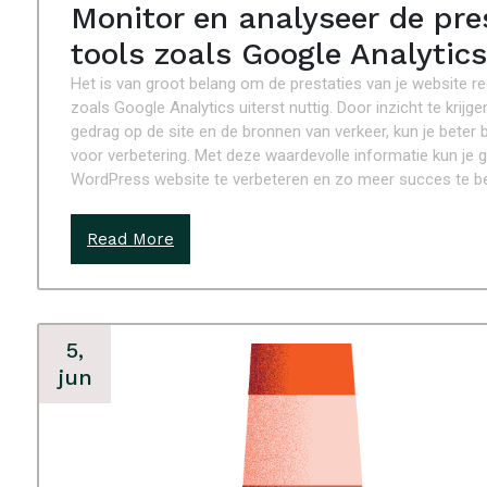
Monitor en analyseer de pre
tools zoals Google Analytics
Het is van groot belang om de prestaties van je website re
zoals Google Analytics uiterst nuttig. Door inzicht te krijg
gedrag op de site en de bronnen van verkeer, kun je beter 
voor verbetering. Met deze waardevolle informatie kun je 
WordPress website te verbeteren en zo meer succes te be
Read More
5,
jun