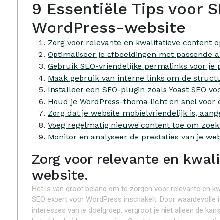
9 Essentiële Tips voor S
WordPress-website
Zorg voor relevante en kwalitatieve content o
Optimaliseer je afbeeldingen met passende al
Gebruik SEO-vriendelijke permalinks voor je p
Maak gebruik van interne links om de structu
Installeer een SEO-plugin zoals Yoast SEO voo
Houd je WordPress-thema licht en snel voor 
Zorg dat je website mobielvriendelijk is, aange
Voeg regelmatig nieuwe content toe om zoekma
Monitor en analyseer de prestaties van je web
Zorg voor relevante en kwali
website.
Het is van groot belang om te zorgen voor relevante en kw
SEO expert voor WordPress inschakelt. Door waardevolle in
interesses van je doelgroep, vergroot je niet alleen de k