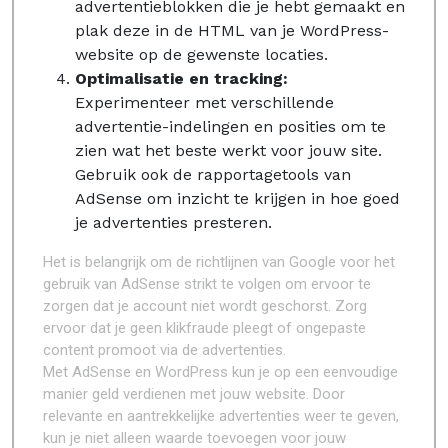
advertentieblokken die je hebt gemaakt en
plak deze in de HTML van je WordPress-
website op de gewenste locaties.
Optimalisatie en tracking:
Experimenteer met verschillende
advertentie-indelingen en posities om te
zien wat het beste werkt voor jouw site.
Gebruik ook de rapportagetools van
AdSense om inzicht te krijgen in hoe goed
je advertenties presteren.
Het is belangrijk om de richtlijnen van Google voor het
gebruik van AdSense strikt te volgen om ervoor te
zorgen dat je account niet wordt geschorst. Zorg
ervoor dat je geen klikfraude pleegt of ongepaste
content promoot via de advertenties.
Met AdSense en WordPress kun je op een eenvoudige
manier geld verdienen met jouw website. Door
relevante en aantrekkelijke advertenties weer te geven,
kun je niet alleen waarde toevoegen voor jouw