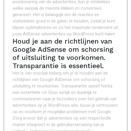
positionering van de advertenties, kun je ontdekken
welke aanpak de meeste klikken en conversies
genereert. Het is belangrijk om de reacties en
statistieken goed in de gaten te houden, zodat je kunt
blijven optimaliseren en zo het maximale rendement uit
jouw AdSense-advertenties op WordPress kunt halen.
Houd je aan de richtlijnen van
Google AdSense om schorsing
of uitsluiting te voorkomen.
Transparantie is essentieel.
Het is van cruciaal belang om je te houden aan de
richtlijnen van Google AdSense om schorsing of
uitsluiting te voorkomen. Transparantie speelt hierbij
een essentiële rol. Door eerlijk en duidelijk te
communiceren naar je bezoekers over het gebruik van
advertenties op je WordPress-site, bouw je vertrouwen
op en voorkom je mogelijke problemen met Google.
Zorg ervoor dat je advertenties op een respectvolle
manier integreert in de gebruikerservaring van je