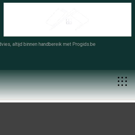
Skip
to
content
vies, altijd binnen handbereik met Progids.be