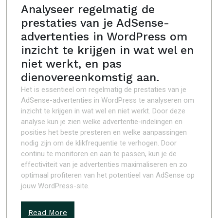
Analyseer regelmatig de
prestaties van je AdSense-
advertenties in WordPress om
inzicht te krijgen in wat wel en
niet werkt, en pas
dienovereenkomstig aan.
Het is essentieel om regelmatig de prestaties van je
AdSense-advertenties in WordPress te analyseren om
inzicht te krijgen in wat wel en niet werkt. Door deze
analyse kun je zien welke advertentie-indelingen en
posities het beste presteren en welke aanpassingen
nodig zijn om de klikfrequentie te verhogen. Door
continu te monitoren en aan te passen, kun je de
effectiviteit van je advertenties maximaliseren en zo
optimaal profiteren van het potentieel van AdSense op
jouw WordPress-site.
Read More