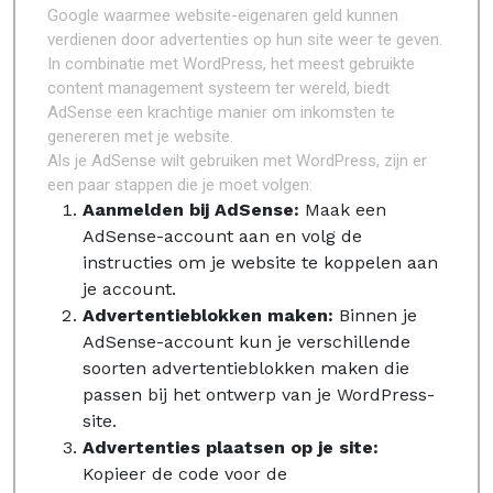
Google waarmee website-eigenaren geld kunnen
verdienen door advertenties op hun site weer te geven.
In combinatie met WordPress, het meest gebruikte
content management systeem ter wereld, biedt
AdSense een krachtige manier om inkomsten te
genereren met je website.
Als je AdSense wilt gebruiken met WordPress, zijn er
een paar stappen die je moet volgen:
Aanmelden bij AdSense:
Maak een
AdSense-account aan en volg de
instructies om je website te koppelen aan
je account.
Advertentieblokken maken:
Binnen je
AdSense-account kun je verschillende
soorten advertentieblokken maken die
passen bij het ontwerp van je WordPress-
site.
Advertenties plaatsen op je site:
Kopieer de code voor de