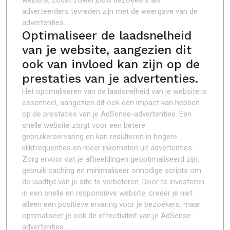
website, zodat zowel jouw bezoekers als
adverteerders tevreden zijn met de weergave van de
advertenties.
Optimaliseer de laadsnelheid
van je website, aangezien dit
ook van invloed kan zijn op de
prestaties van je advertenties.
Het optimaliseren van de laadsnelheid van je website is
essentieel, aangezien dit ook een impact kan hebben
op de prestaties van je AdSense-advertenties. Een
snelle website zorgt voor een betere
gebruikerservaring en kan resulteren in hogere
klikfrequenties en meer inkomsten uit advertenties.
Zorg ervoor dat je afbeeldingen geoptimaliseerd zijn,
gebruik caching en minimaliseer onnodige scripts om
de laadtijd van je site te verbeteren. Door te investeren
in een snelle en responsieve website, creëer je niet
alleen een positieve ervaring voor je bezoekers, maar
optimaliseer je ook de effectiviteit van je AdSense-
advertenties.