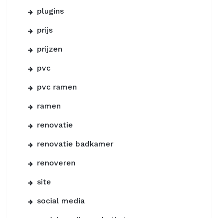
plugins
prijs
prijzen
pvc
pvc ramen
ramen
renovatie
renovatie badkamer
renoveren
site
social media