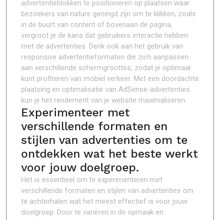
advertentieblokken te positioneren op plaatsen waar
bezoekers van nature geneigd zijn om te klikken, zoals
in de buurt van content of bovenaan de pagina,
vergroot je de kans dat gebruikers interactie hebben
met de advertenties. Denk ook aan het gebruik van
responsive advertentieformaten die zich aanpassen
aan verschillende schermgroottes, zodat je optimaal
kunt profiteren van mobiel verkeer. Met een doordachte
plaatsing en optimalisatie van AdSense-advertenties
kun je het rendement van je website maximaliseren.
Experimenteer met
verschillende formaten en
stijlen van advertenties om te
ontdekken wat het beste werkt
voor jouw doelgroep.
Het is essentieel om te experimenteren met
verschillende formaten en stijlen van advertenties om
te achterhalen wat het meest effectief is voor jouw
doelgroep. Door te variëren in de opmaak en