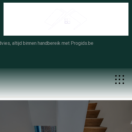
Skip
to
content
vies, altijd binnen handbereik met Progids.be