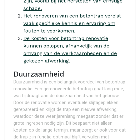
zijn, vooral bij het herstellen van ernstige
schade.
Het renoveren van een betontrap vereist
vaak specifieke kennis en ervaring om
fouten te voorkomen.
De kosten voor betontrap renovatie
kunnen oplopen, afhankelijk van de
omvang van de werkzaamheden en de
gekozen afwerking.
Duurzaamheid
Duurzaamheid is een belangrijk voordeel van betontrap
renovatie. Een gerenoveerde betontrap gaat lang mee,
wat bijdraagt aan de duurzaamheid van het gebouw.
Door de renovatie worden eventuele slijtageplekken
gerepareerd en krijgt de trap een nieuwe afwerking,
waardoor deze weer jarenlang meegaat zonder dat er
grote ingrepen nodig zijn. Dit bespaart niet alleen
kosten op de lange termijn, maar zorgt er ook voor dat
de trap zijn functie optimaal blijft vervullen met