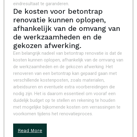
eindresultaat te garanderen.
De kosten voor betontrap
renovatie kunnen oplopen,
afhankelijk van de omvang van
de werkzaamheden en de
gekozen afwerking.
Een belangrijk nadeel van betontrap renovatie is dat de
kosten kunnen oplopen, afhankelijk van de omvang van
de werkzaamheden en de gekozen afwerking. Het
renoveren van een betontrap kan gepaard gaan met
verschillende kostenposten, zoals materialen,
arbeidsuren en eventuele extra voorbereidingen die
nodig zijn. Het is daarom essentieel om vooraf een
duidelijk budget op te stellen en rekening te houden
met mogelijke bijkomende kosten om verrassingen te
voorkomen tijdens het renovatieproces.
Read More