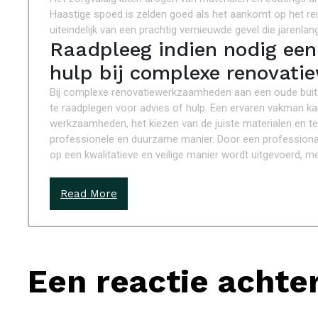
Haastige spoed is zelden goed als het aankomt op het re
uiteindelijk van een prachtig vernieuwde gevel die jarenla
Raadpleeg indien nodig een 
hulp bij complexe renovat
Bij complexe renovatiewerkzaamheden aan een oude buit
te raadplegen voor advies of hulp. Een ervaren vakman kan
werkzaamheden, het kiezen van de juiste materialen en te
professionele en duurzame manier. Door een professional i
op een kwalitatieve en veilige manier wordt uitgevoerd, 
Read More
Een reactie achte