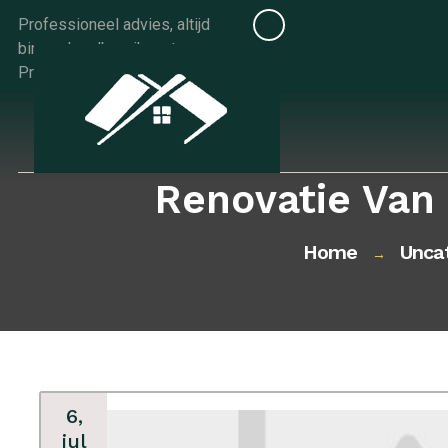
Skip
Professioneel advies, altijd
to
binnen handbereik met
content
Progids.be
Renovatie Van
Home
Unca
→
6,
jul