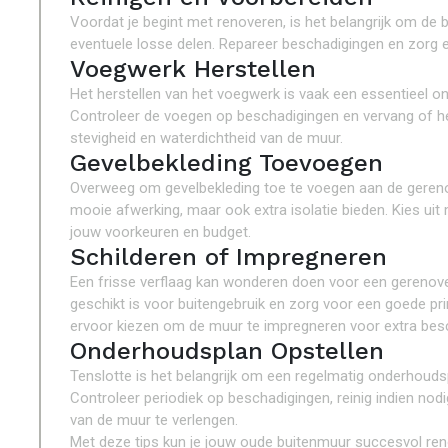
Voordat je begint met renoveren, is het belangrijk om de b
eventuele losse delen. Repareer beschadigingen en zorg e
Voegwerk Herstellen
Het herstellen van het voegwerk is vaak een essentieel o
Controleer de voegen op beschadigingen en vervang of he
stevigheid en waterdichtheid van de muur.
Gevelbekleding Toevoegen
Overweeg om gevelbekleding toe te voegen aan de gerenov
mooie afwerking, maar ook extra isolatie bieden. Kies uit m
jouw voorkeuren en budget.
Schilderen of Impregneren
Een frisse verflaag kan wonderen doen voor een gerenovee
geschikt is voor buitengebruik en zorg voor een goede prim
ervoor kiezen om de muur te impregneren voor extra besc
Onderhoudsplan Opstellen
Tenslotte is het belangrijk om een regelmatig onderhouds
Controleer periodiek op beschadigingen, reinig indien no
van de muur te verlengen.
Met deze tips kun je jouw oude buitenmuur succesvol reno