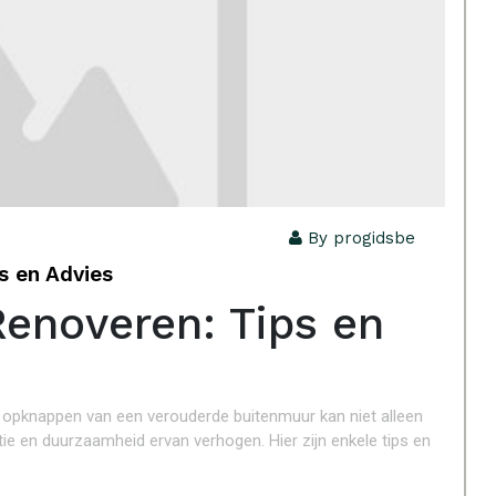
By progidsbe
s en Advies
enoveren: Tips en
t opknappen van een verouderde buitenmuur kan niet alleen
tie en duurzaamheid ervan verhogen. Hier zijn enkele tips en