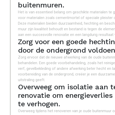
buitenmuren.
Het is van essentieel belang om geschikte materialen te g
voor materialen zoals cementmortel of speciale pleister 
Deze materialen bieden duurzaamheid, hechting en besc
muur zijn kwaliteit behoudt en bestand is tegen de eleme
aan een succesvolle renovatie en een langdurig resultaat 
Zorg voor een goede hechti
door de ondergrond voldoen
Zorg ervoor dat de nieuwe afwerking van de oude buiten
behandelen. Een goede voorbehandeling, zoals het reinige
verf, gevelbekleding of andere afwerking beter hecht en l
voorbereiding van de ondergrond, creëer je een duurzame 
uitstraling geeft.
Overweeg om isolatie aan t
renovatie om energieverlies
te verhogen.
Overweeg tijdens het renoveren van je oude buitenmuur om