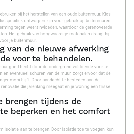
ebruiken bij het herstellen van een oude buitenmuur. Kies
die specifiek ontworpen zijn voor gebruik op buitenmuren.
herming tegen weersinvloeden, waardoor de gerenoveerde
nten. Het gebruik van hoogwaardige materialen draagt bij
voor je buitenmuur.
ng van de nieuwe afwerking
de voor te behandelen.
muur goed hecht door de ondergrond voldoende voor te
n en eventueel schuren van de muur, zorgt ervoor dat de
anger mooi blijft. Door aandacht te besteden aan de
renovatie die jarenlang meegaat en je woning een frisse
e brengen tijdens de
 te beperken en het comfort
 isolatie aan te brengen. Door isolatie toe te voegen, kun