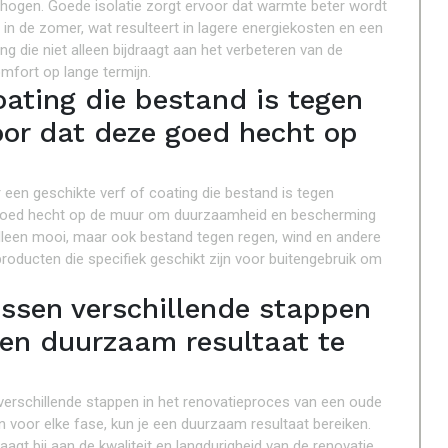
erhogen. Goede isolatie zorgt ervoor dat warmte beter wordt
in de zomer, wat resulteert in lagere energiekosten en een
 die niet alleen bijdraagt aan het verbeteren van de
fort op lange termijn.
oating die bestand is tegen
oor dat deze goed hecht op
r een geschikte verf of coating die bestand is tegen
ng goed hecht op de muur om duurzaamheid en bescherming
 alleen mooi, maar ook bestand tegen regen, wind en andere
oducten die specifiek geschikt zijn voor buitengebruik om
ussen verschillende stappen
een duurzaam resultaat te
 verschillende stappen in het renovatieproces van een oude
en voor elke fase, kun je een duurzaam resultaat bereiken.
agt bij aan de kwaliteit en langdurigheid van de renovatie.