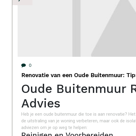
0
Renovatie van een Oude Buitenmuur: Tip
Oude Buitenmuur R
Advies
Heb je een oude buitenmuur die toe is aan renovatie? He
de uitstraling van je woning verbeteren, maar ook de isola
adviezen om je op weg te helpen:
Reinigen en Voorbereiden