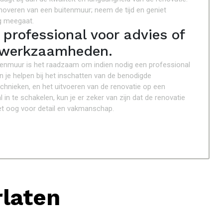
noveren van een buitenmuur; neem de tijd en geniet
ng meegaat.
professional voor advies of
iewerkzaamheden.
enmuur is het raadzaam om indien nodig een professional
 je helpen bij het inschatten van de benodigde
chnieken, en het uitvoeren van de renovatie op een
n te schakelen, kun je er zeker van zijn dat de renovatie
met oog voor detail en vakmanschap.
rlaten