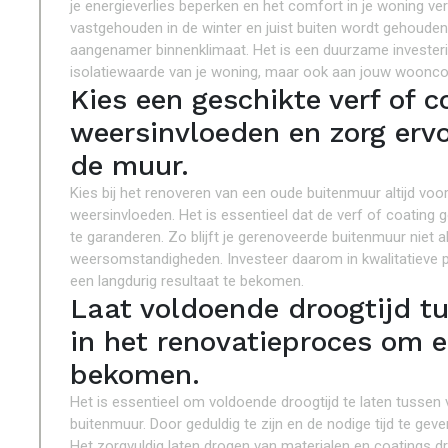
je energieverlies beperken en het comfort in je woning v
vastgehouden in de winter en juist buiten wordt gehouden 
aangenamer binnenklimaat. Het is een duurzame investering
isolatiewaarde van je woning, maar ook aan jouw wooncom
Kies een geschikte verf of c
weersinvloeden en zorg erv
de muur.
Kies bij het renoveren van een oude buitenmuur altijd voo
weersinvloeden. Het is essentieel dat de verf of coati
te garanderen. Zo blijft je gerenoveerde buitenmuur niet
weersomstandigheden. Investeer daarom in kwalitatieve pr
een langdurig resultaat te bekomen.
Laat voldoende droogtijd t
in het renovatieproces om 
bekomen.
Het is essentieel om voldoende droogtijd te laten tussen
buitenmuur. Door geduldig te zijn en de nodige tijd te gev
Het zorgvuldig laten drogen van materialen en coatings dra