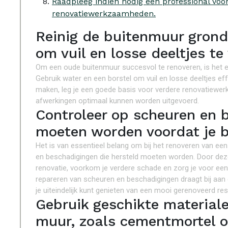
Raadpleeg indien nodig een professional voor
renovatiewerkzaamheden.
Reinig de buitenmuur grond
om vuil en losse deeltjes te
Om een oude buitenmuur succesvol te renoveren, is het e
Gebruik water en een borstel om vuil en losse deeltjes ef
maken, leg je een goede basis voor verdere renovatiewer
afwerkingen optimaal kunnen worden uitgevoerd.
Controleer op scheuren en 
moeten worden voordat je b
Het is van essentieel belang om bij het renoveren van ee
en beschadigingen die hersteld moeten worden. Door dez
renovatie, voorkom je verdere schade en zorg je voor een
repareren van scheuren en beschadigingen draagt bij aan 
je uiteindelijk kunt genieten van een mooi gerenoveerd re
Gebruik geschikte materiale
muur, zoals cementmortel of