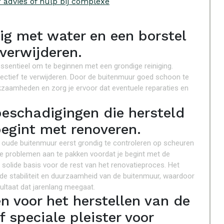
 advies of hulp bij complexe
ig met water en een borstel
 verwijderen.
ssentieel om te beginnen met een grondige reiniging.
fectief te verwijderen. Door de buitenmuur goed schoon te
kzaamheden en zorg je ervoor dat eventuele reparaties en
beschadigingen die hersteld
egint met renoveren.
n oude buitenmuur eerst grondig te controleren op scheuren
e problemen aan te pakken voordat je begint met de
 solide basis voor de rest van het renovatieproces. Het
de stabiliteit en duurzaamheid van de buitenmuur, waardoor
sultaat dat jarenlang meegaat.
n voor het herstellen van de
 speciale pleister voor