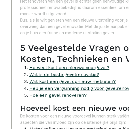
Het renoveren van een gevel is echter geen eenvoudige klu
professioneel renovatiebedrijf is daarom essentieel om er
manier wordt uitgevoerd.
Dus, als je wilt genieten van een nieuwe uitstraling voor je
overweeg dan een gevelrenovatie. Met de juiste aanpak en
en je huis een frisse en moderne uitstraling geven.
5 Veelgestelde Vragen o
Kosten, Technieken en 
Hoeveel kost een nieuwe voorgevel?
Wat is de beste gevelrenovatie?
Wat kost een gevel opnieuw metselen?
Heb je een vergunning nodig voor gevelrenov
Hoe een gevel renoveren?
Hoeveel kost een nieuwe vo
De kosten voor een nieuwe voorgevel kunnen sterk variëren
aspecten die van invloed zijn op de uiteindelijke prijs zijn:
Materiaalkeuze: Het type materiaal dat je kie