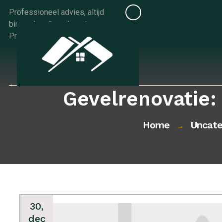
Skip
Professioneel advies, altijd
to
binnen handbereik met
content
Progids.be
Gevelrenovatie:
Home
Uncate
→
30,
dec