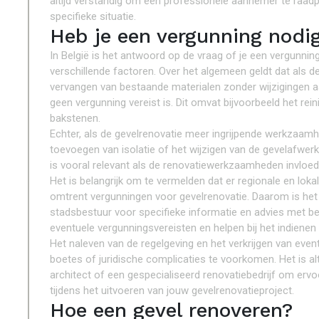
altijd verstandig om een professionele aannemer te raad
specifieke situatie.
Heb je een vergunning nodig
In België is het antwoord op de vraag of je een vergunnin
verschillende factoren. Over het algemeen geldt dat als de
vervangen van bestaande materialen zonder wijzigingen aa
geen vergunning vereist is. Dit omvat bijvoorbeeld het re
bakstenen.
Echter, als de gevelrenovatie meer ingrijpende werkzaamh
toevoegen van isolatie of het wijzigen van de gevelafwerk
is vooral relevant als de renovatiewerkzaamheden invloed 
Het is belangrijk om te vermelden dat er regionale en loka
omtrent vergunningen voor gevelrenovatie. Daarom is h
stadsbestuur voor specifieke informatie en advies met bet
eventuele vergunningsvereisten en helpen bij het indienen
Het naleven van de regelgeving en het verkrijgen van even
boetes of juridische complicaties te voorkomen. Het is alt
architect of een gespecialiseerd renovatiebedrijf om ervoo
tijdens het uitvoeren van jouw gevelrenovatieproject.
Hoe een gevel renoveren?