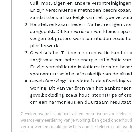
vuil, mos, algen en andere verontreinigingen
Er zijn verschillende methoden beschikbaar, 
zandstralen, afhankelijk van het type vervuil
Herstelwerkzaamheden: Na het reinigen wor
aangepakt. Dit kan variëren van kleine repar
voegen tot grotere werkzaamheden zoals he
pleisterwerk.
Gevelisolatie: Tijdens een renovatie kan het o
zorgt voor een betere energie-efficiëntie va
Er zijn verschillende isolatiematerialen besch
spouwmuurisolatie, afhankelijk van de situat
Gevelafwerking: Ten slotte is de afwerking va
woning. Dit kan variëren van het aanbrengen
gevelbekleding zoals hout, steenstrips of cre
om een harmonieus en duurzaam resultaat t
Gevelrenovatie brengt niet alleen esthetische voordelen 
waardevermeerdering van je woning. Een goed onderhoude
vertrouwen en maakt jouw huis aantrekkelijker op de vas