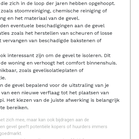
 die zich in de loop der jaren hebben opgehoopt.
zoals stoomreiniging, chemische reiniging of
ing en het materiaal van de gevel.
den eventuele beschadigingen aan de gevel
aties zoals het herstellen van scheuren of losse
t vervangen van beschadigde bakstenen of
ok interessant zijn om de gevel te isoleren. Dit
n de woning en verhoogt het comfort binnenshuis.
ikbaar, zoals gevelisolatieplaten of
ie.
n de gevel bepalend voor de uitstraling van je
 van een nieuwe verflaag tot het plaatsen van
pi. Het kiezen van de juiste afwerking is belangrijk
e bereiken.
met zich mee, maar kan ook bijdragen aan de
n gevel geeft potentiële kopers of huurders immers
tgoedmarkt.