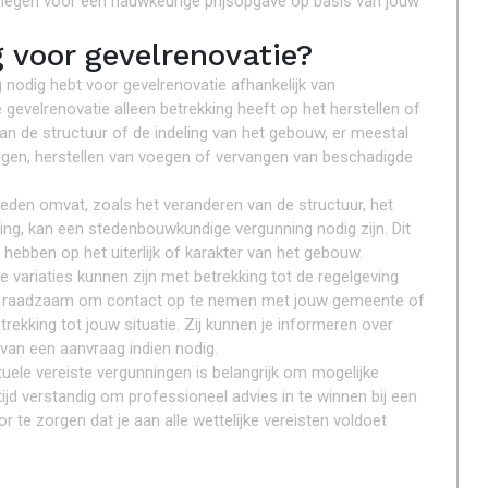
plegen voor een nauwkeurige prijsopgave op basis van jouw
 voor gevelrenovatie?
g nodig hebt voor gevelrenovatie afhankelijk van
 gevelrenovatie alleen betrekking heeft op het herstellen of
n de structuur of de indeling van het gebouw, er meestal
inigen, herstellen van voegen of vervangen van beschadigde
eden omvat, zoals het veranderen van de structuur, het
ing, kan een stedenbouwkundige vergunning nodig zijn. Dit
hebben op het uiterlijk of karakter van het gebouw.
le variaties kunnen zijn met betrekking tot de regelgeving
et raadzaam om contact op te nemen met jouw gemeente of
rekking tot jouw situatie. Zij kunnen je informeren over
 van een aanvraag indien nodig.
tuele vereiste vergunningen is belangrijk om mogelijke
ijd verstandig om professioneel advies in te winnen bij een
r te zorgen dat je aan alle wettelijke vereisten voldoet