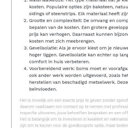
kosten. Populaire opties zijn baksteen, natu
sidings of steenstrips. Elk materiaal heeft zij
Grootte en complexiteit: De omvang en comple
bepalen van de kosten. Een grotere gevelopp
prijs kan verhogen. Daarnaast kunnen bijzon
kosten met zich meebrengen.
Gevelisolatie: Als je ervoor kiest om je nieuw
hoger liggen. Gevelisolatie kan echter op la
comfort in huis verbeteren.
Voorbereidend werk: Soms moet er voorafga
ook ander werk worden uitgevoerd, zoals het
herstellen van beschadigd metselwerk. Dez
beïnvloeden.
Het is moeilijk om een exacte prijs te geven zonder specif
daarom raadzaam om contact op te nemen met professione
inspectie uitvoeren, jouw behoeften bespreken en een off
Het is belangrijk om te investeren in kwaliteit en vakmansc
zijn om te kiezen voor de goedkoopste optie, maar beden