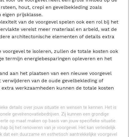
ursteen, hout, crepi en gevelbekleding zoals
n eigen prijsklasse.
xiteit van de voorgevel spelen ook een rol bij het
ervlakte vereist meer materiaal en arbeid, wat de
dere architectonische elementen of details extra
e voorgevel te isoleren, zullen de totale kosten ook
nge termijn energiebesparingen opleveren en het
and aan het plaatsen van een nieuwe voorgevel
 verwijderen van de oude gevelbekleding of
e extra werkzaamheden kunnen de totale kosten
ieke details over jouw situatie en wensen te kennen. Het is
le gevelrenovatiebedrijven. Zij kunnen een grondige
erte op maat maken op basis van jouw specifieke situatie.
hap bij het renoveren van je voorgevel. Het kan verleidelijk
k dat een duurzame en esthetisch aantrekkelijke voorgevel