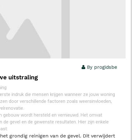
By progidsbe
e uitstraling
ning
e eerste indruk die mensen krijgen wanneer ze jouw woning
liezen door verschillende factoren zoals weersinvloeden,
velrenovatie.
een gebouw wordt hersteld en vernieuwd. Het omvat
 de gevel en de gewenste resultaten. Hier zijn enkele
ast:
 het grondig reinigen van de gevel. Dit verwijdert