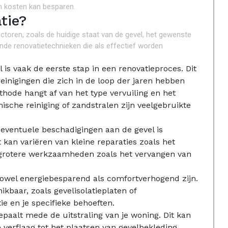
n kosten kan besparen.
tie?
actoren, zoals de huidige staat van de gevel, het gewenste
ende renovatietechnieken die als effectief worden
l is vaak de eerste stap in een renovatieproces. Dit
reinigingen die zich in de loop der jaren hebben
hode hangt af van het type vervuiling en het
ische reiniging of zandstralen zijn veelgebruikte
ventuele beschadigingen aan de gevel is
t kan variëren van kleine reparaties zoals het
t grotere werkzaamheden zoals het vervangen van
 zowel energiebesparend als comfortverhogend zijn.
ikbaar, zoals gevelisolatieplaten of
ie en je specifieke behoeften.
paalt mede de uitstraling van je woning. Dit kan
verflaag tot het plaatsen van gevelbekleding