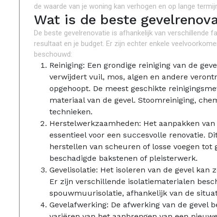
de waarde van je woning kan verhogen en op lange termij
Wat is de beste gevelrenova
De beste gevelrenovatie is afhankelijk van verschillende f
resultaat en je budget. Er zijn echter enkele veelvoorkom
beschouwd:
Reiniging: Een grondige reiniging van de geve
verwijdert vuil, mos, algen en andere veront
opgehoopt. De meest geschikte reinigingsmet
materiaal van de gevel. Stoomreiniging, chem
technieken.
Herstelwerkzaamheden: Het aanpakken van e
essentieel voor een succesvolle renovatie. Di
herstellen van scheuren of losse voegen to
beschadigde bakstenen of pleisterwerk.
Gevelisolatie: Het isoleren van de gevel kan
Er zijn verschillende isolatiematerialen besch
spouwmuurisolatie, afhankelijk van de situat
Gevelafwerking: De afwerking van de gevel be
variëren van het aanbrengen van een nieuwe 