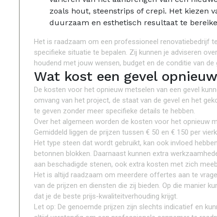
zoals hout, steenstrips of crepi. Het kiezen 
duurzaam en esthetisch resultaat te bereike
Het is raadzaam om een professioneel renovatiebedrijf t
specifieke situatie te bepalen. Zij kunnen je adviseren ov
houdend met jouw wensen, budget en de conditie van de 
Wat kost een gevel opnieu
De kosten voor het opnieuw metselen van een gevel kunnen
omvang van het project, de staat van de gevel en het gek
te geven zonder meer specifieke details te hebben.
Over het algemeen worden de kosten voor het opnieuw me
Gemiddeld liggen de prijzen tussen € 50 en € 150 per vierk
Het type steen dat wordt gebruikt, kan ook invloed hebben
betonnen blokken. Daarnaast kunnen extra werkzaamheden
aan beschadigde stenen, ook extra kosten met zich mee
Het is altijd raadzaam om meerdere offertes aan te vrage
van de prijzen en diensten die zij bieden. Op die manier
dat je de beste prijs-kwaliteitverhouding krijgt.
Let op: De genoemde prijzen zijn slechts indicatief en kun