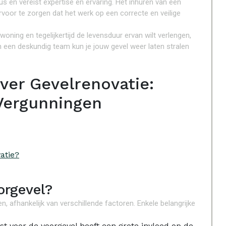
s en vereist expertise en ervaring. Het inhuren van een
voor te zorgen dat het werk op een correcte en veilige
 woning en tegelijkertijd de levensduur ervan wilt verlengen,
 een deskundig team kun je jouw gevel weer laten stralen
ver Gevelrenovatie:
Vergunningen
atie?
orgevel?
, afhankelijk van verschillende factoren. Enkele belangrijke
st voor de voorgevel heeft een grote invloed op de