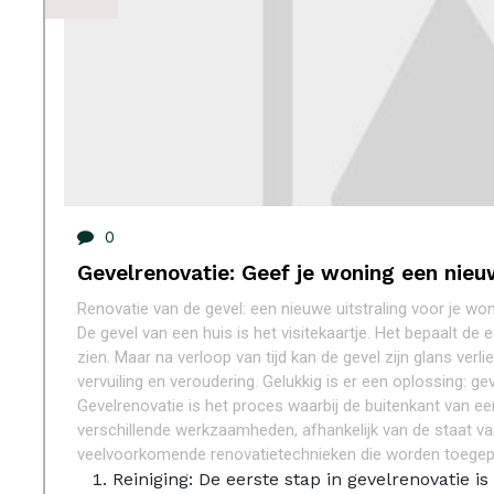
0
Gevelrenovatie: Geef je woning een nieuw
Renovatie van de gevel: een nieuwe uitstraling voor je wo
De gevel van een huis is het visitekaartje. Het bepaalt d
zien. Maar na verloop van tijd kan de gevel zijn glans ver
vervuiling en veroudering. Gelukkig is er een oplossing: ge
Gevelrenovatie is het proces waarbij de buitenkant van 
verschillende werkzaamheden, afhankelijk van de staat van
veelvoorkomende renovatietechnieken die worden toegep
Reiniging: De eerste stap in gevelrenovatie is