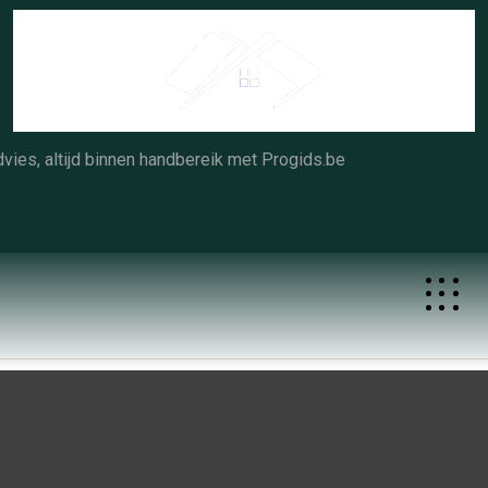
Skip
to
content
vies, altijd binnen handbereik met Progids.be