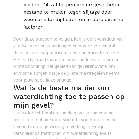
bieden. Dit zal helpen om de gevel beter
bestand te maken tegen slijtage door
weersomstandigheden en andere externe
factoren.
Door deze stappen te volgen, kun je de levensduur van
je gevel aanzienlijk verlengen en ervoor zorgen dat
deze er jarenlang mooi en goed onderhouden uitziet.
Het is altijd raadzaam om advies in te winnen bij een
professional op het gebied van gevelrenovatie om
ervoor te zorgen dat je de juiste maatregelen neemt
voor jouw specifieke situatie.
Wat is de beste manier om
waterdichting toe te passen op
mijn gevel?
Het waterdicht maken van de gevel is van cruciaal
belang om schade door vocht te voorkomen en de
levensduur van je woning te verlengen. Er zijn
verschillende methoden om waterdichting toe te