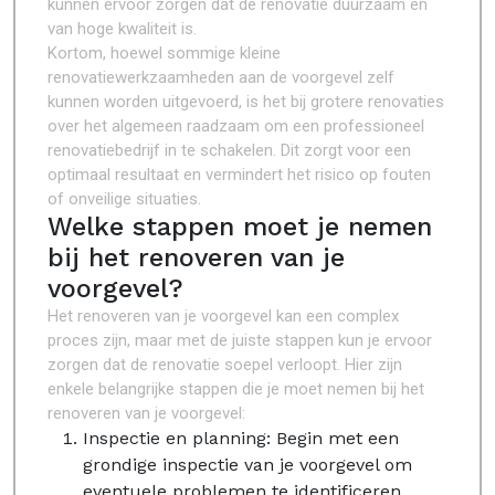
kunnen ervoor zorgen dat de renovatie duurzaam en
van hoge kwaliteit is.
Kortom, hoewel sommige kleine
renovatiewerkzaamheden aan de voorgevel zelf
kunnen worden uitgevoerd, is het bij grotere renovaties
over het algemeen raadzaam om een professioneel
renovatiebedrijf in te schakelen. Dit zorgt voor een
optimaal resultaat en vermindert het risico op fouten
of onveilige situaties.
Welke stappen moet je nemen
bij het renoveren van je
voorgevel?
Het renoveren van je voorgevel kan een complex
proces zijn, maar met de juiste stappen kun je ervoor
zorgen dat de renovatie soepel verloopt. Hier zijn
enkele belangrijke stappen die je moet nemen bij het
renoveren van je voorgevel:
Inspectie en planning: Begin met een
grondige inspectie van je voorgevel om
eventuele problemen te identificeren,