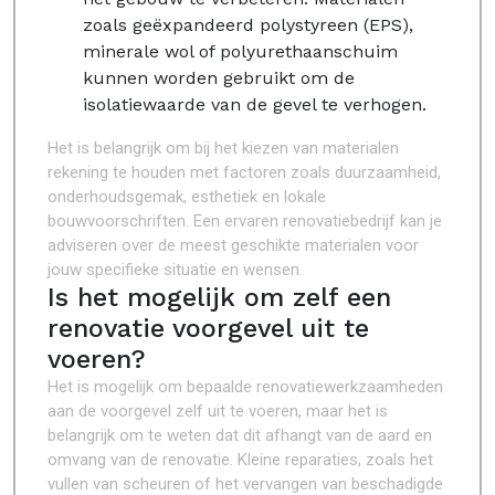
zoals geëxpandeerd polystyreen (EPS),
minerale wol of polyurethaanschuim
kunnen worden gebruikt om de
isolatiewaarde van de gevel te verhogen.
Het is belangrijk om bij het kiezen van materialen
rekening te houden met factoren zoals duurzaamheid,
onderhoudsgemak, esthetiek en lokale
bouwvoorschriften. Een ervaren renovatiebedrijf kan je
adviseren over de meest geschikte materialen voor
jouw specifieke situatie en wensen.
Is het mogelijk om zelf een
renovatie voorgevel uit te
voeren?
Het is mogelijk om bepaalde renovatiewerkzaamheden
aan de voorgevel zelf uit te voeren, maar het is
belangrijk om te weten dat dit afhangt van de aard en
omvang van de renovatie. Kleine reparaties, zoals het
vullen van scheuren of het vervangen van beschadigde