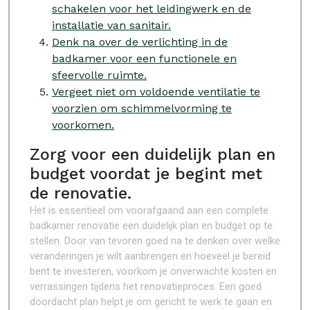
schakelen voor het leidingwerk en de
installatie van sanitair.
Denk na over de verlichting in de
badkamer voor een functionele en
sfeervolle ruimte.
Vergeet niet om voldoende ventilatie te
voorzien om schimmelvorming te
voorkomen.
Zorg voor een duidelijk plan en
budget voordat je begint met
de renovatie.
Het is essentieel om voorafgaand aan een complete
badkamer renovatie een duidelijk plan en budget op te
stellen. Door van tevoren goed na te denken over welke
veranderingen je wilt aanbrengen en hoeveel je bereid
bent te investeren, voorkom je onverwachte kosten en
verrassingen tijdens het renovatieproces. Een goed
doordacht plan helpt je om gericht te werk te gaan en