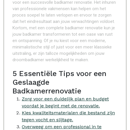
voor een succesvolle badkamer renovatie. Het inhuren
van professionele vakmensen kan helpen om het
proces soepel te laten verlopen en ervoor te zorgen
dat het eindresultaat aan jouw verwachtingen voldoet.
Kortom, met een complete badkamer renovatie kun je
jouw badkamer transformeren tot een oase van rust
en ontspanning. Of je nu kiest voor een moderne,
minimalistische stijl of juist voor een meer klassieke
uitstraling, er zijn talloze mogelijkheden om jouw
droombadkamer werkelijkheid te maken.
5 Essentiële Tips voor een
Geslaagde
Badkamerrenovatie
Zorg voor een duidelijk plan en budget
voordat je begint met de renovatie.
Kies kwaliteitsmaterialen die bestand zijn
tegen vocht en slijtage.
Overweeg om een professional in te