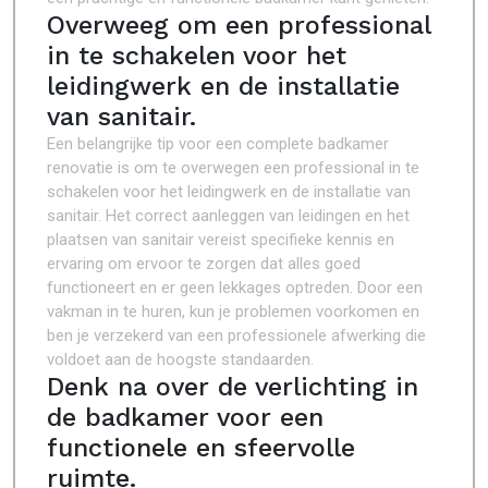
Overweeg om een professional
in te schakelen voor het
leidingwerk en de installatie
van sanitair.
Een belangrijke tip voor een complete badkamer
renovatie is om te overwegen een professional in te
schakelen voor het leidingwerk en de installatie van
sanitair. Het correct aanleggen van leidingen en het
plaatsen van sanitair vereist specifieke kennis en
ervaring om ervoor te zorgen dat alles goed
functioneert en er geen lekkages optreden. Door een
vakman in te huren, kun je problemen voorkomen en
ben je verzekerd van een professionele afwerking die
voldoet aan de hoogste standaarden.
Denk na over de verlichting in
de badkamer voor een
functionele en sfeervolle
ruimte.