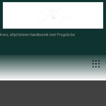
Skip
to
content
vies, altijd binnen handbereik met Progids.be