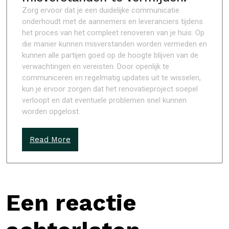
Zorg ervoor dat je een duidelijke communicatie
onderhoudt met de aannemers en leveranciers tijdens
het proces van het compleet renoveren van je huis. Op
die manier kunnen misverstanden worden vermeden en
kunnen alle partijen goed op de hoogte blijven van de
verwachtingen en vereisten. Door openlijk te
communiceren en regelmatig updates uit te wisselen,
kun je ervoor zorgen dat het renovatieproject soepel
verloopt en dat eventuele problemen snel kunnen
worden opgelost.
Read More
Een reactie