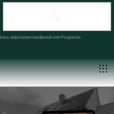
Skip
to
content
vies, altijd binnen handbereik met Progids.be