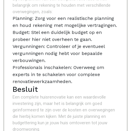
belangrijk om rekening te houden met verschillende
overwegingen, zoals:
Planning: Zorg voor een realistische planning
en houd rekening met mogelijke vertragingen.
Budget: Stel een duidelijk budget op en
probeer hier niet overheen te gaan.
Vergunningen: Controleer of je eventueel
vergunningen nodig hebt voor bepaalde
verbouwingen.
Professionals inschakelen: Overweeg om
experts in te schakelen voor complexe
renovatiewerkzaamheden.
Besluit
Een complete huisrenovatie kan een waardevolle
investering zijn, maar het is belangrijk om goed
geïnformeerd te zijn over de kosten en overwegingen
die hierbij komen kijken. Met de juiste planning en
budgettering kun je jouw huis omtoveren tot jouw
droomwoning.