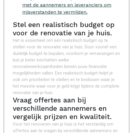
met de aannemers en leveranciers om
misverstanden te vermijden.
Stel een realistisch budget op
voor de renovatie van je huis.
Het is essentieel om een realistisch budget op te
stellen voor de renovatie van je huis. Door vooraf een
duidelijk budget te bepalen, voorkom je verrassingen en
kun je beter inschatten welke
renovatiewerkzaamheden binnen jouw financiële
mogelijkheden vallen. Een realistisch budget helpt je
ook om prioriteiten te stellen en te beslissen waar je
het meeste waar voor je geld krijgt tijdens de complete
renovatie van je huis.
Vraag offertes aan bij
verschillende aannemers en
vergelijk prijzen en kwaliteit.
Voor het renoveren van je huis is het verstandig om
offertes aan te vragen bij verschillende aannemers en