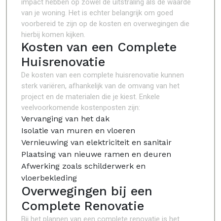
impact hebben op zowel de uitstraling als de waarde
van je woning. Het is echter belangrijk om goed
voorbereid te zijn op de kosten en overwegingen die
hierbij komen kijken.
Kosten van een Complete
Huisrenovatie
De kosten van een complete huisrenovatie kunnen
sterk variëren, afhankelijk van de omvang van het
project en de materialen die je kiest. Enkele
veelvoorkomende kostenposten zijn:
Vervanging van het dak
Isolatie van muren en vloeren
Vernieuwing van elektriciteit en sanitair
Plaatsing van nieuwe ramen en deuren
Afwerking zoals schilderwerk en
vloerbekleding
Overwegingen bij een
Complete Renovatie
Bij het plannen van een complete renovatie is het