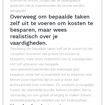
inzetten en ervoor zorgen dat de belangrijkste
aspecten van je huisrenovatie als eerste worden
aangepakt.
Overweeg om bepaalde taken
zelf uit te voeren om kosten te
besparen, maar wees
realistisch over je
vaardigheden.
Overweeg om bepaalde taken zelf uit te voeren bij het
compleet renoveren van je huis om kosten te
besparen, maar wees realistisch over je vaardigheden.
Het zelf uitvoeren van bepaalde
renovatiewerkzaamheden kan inderdaad geld
besparen, maar het is essentieel om te erkennen wat
binnen jouw expertise ligt en wat je beter aan
professionals kunt overlaten. Zo voorkom je mogelijke
fouten die uiteindelijk duurder kunnen uitvallen. Het is
verstandig om een goede afweging te maken tussen
kostenbesparing en kwaliteit van het eindresultaat.