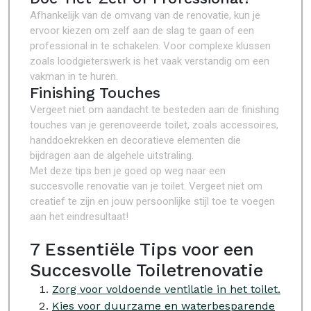
Afhankelijk van de omvang van de renovatie, kun je
ervoor kiezen om zelf aan de slag te gaan of een
professional in te schakelen. Voor complexe klussen
zoals loodgieterswerk is het vaak verstandig om een
vakman in te huren.
Finishing Touches
Vergeet niet om aandacht te besteden aan de finishing
touches van je gerenoveerde toilet, zoals accessoires,
handdoekrekken en decoratieve elementen die
bijdragen aan de algehele uitstraling.
Met deze tips ben je goed op weg naar een
succesvolle renovatie van je toilet. Vergeet niet om
creatief te zijn en jouw persoonlijke stijl toe te voegen
aan het eindresultaat!
7 Essentiële Tips voor een
Succesvolle Toiletrenovatie
Zorg voor voldoende ventilatie in het toilet.
Kies voor duurzame en waterbesparende