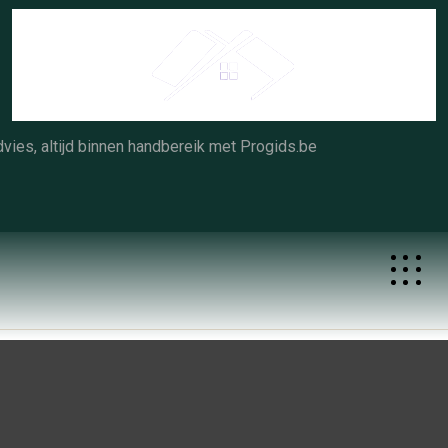
Skip
to
content
vies, altijd binnen handbereik met Progids.be