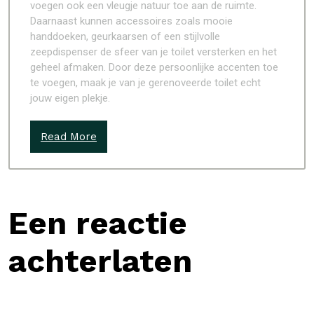
voegen ook een vleugje natuur toe aan de ruimte.
Daarnaast kunnen accessoires zoals mooie
handdoeken, geurkaarsen of een stijlvolle
zeepdispenser de sfeer van je toilet versterken en het
geheel afmaken. Door deze persoonlijke accenten toe
te voegen, maak je van je gerenoveerde toilet echt
jouw eigen plekje.
Read More
Een reactie
achterlaten