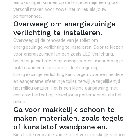
aanpassingen kunnen op de lange termijn een groot
verschil maken voor zowel het milieu als jouw
portemonnee.
Overweeg om energiezuinige
verlichting te installeren.
Overweeg bij de renovatie van je toilet om
energiezuinige verlichting te installeren. Door te kiezen
voor energiezuinige lampen zoals LED-verlichting,
bespaar je niet alleen op energiekosten, maar draag je
ook bij aan een duurzamere leefomgeving.
Energiezuinige verlichting kan zorgen voor een heldere
en aangename sfeer in je toilet, terwijl je tegelijkertijd
het milieu ontziet. Het is een kleine aanpassing met
een groot effect op zowel jouw portemonnee als het
milieu.
Ga voor makkelijk schoon te
maken materialen, zoals tegels
of kunststof wandpanelen.
Kies bij de renovatie van je toilet voor makkelijk schoon