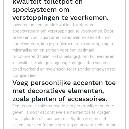
kwaliteit toiletpot en
spoelsysteem om
verstoppingen te voorkomen.
Investeer in een goede kwaliteit toiletpot en
spoelsysteem om verstoppingen te voorkomen. Door
te kiezen voor duurzame materialen en een efficiënt
spoelsysteem, kun je problemen zoals verstoppingen
minimaliseren en zorgen voor een optimaal
functionerend toilet. Het is belangrijk om te investeren
in kwaliteit, zodat je langdurig kunt genieten van een
goed werkend en hygiënisch toilet zonder ongewenste
complicaties.
Voeg persoonlijke accenten toe
met decoratieve elementen,
zoals planten of accessoires.
Een tip om je toiletrenovatie een persoonlijke touch te
geven, is door decoratieve elementen toe te voegen
zoals planten of accessoires. Planten zorgen niet
alleen voor een frisse uitstraling en zuivere lucht, maar