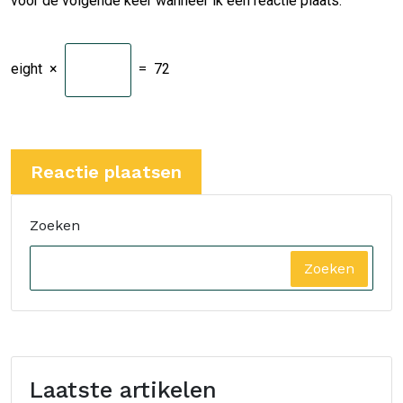
voor de volgende keer wanneer ik een reactie plaats.
eight
×
=
72
Zoeken
Zoeken
Laatste artikelen