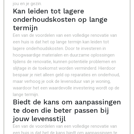
jou en je gezin.
Kan leiden tot lagere
onderhoudskosten op lange
termijn
Een van de voordelen van een volledige renovatie van
een huis is dat het op lange termijn kan leiden tot
lagere onderhoudskosten. Door te investeren in
hoogwaardige materialen en duurzame oplossingen
tijdens de renovatie, kunnen potentiële problemen en
slijtage in de toekomst worden verminderd. Hierdoor
bespaar je niet alleen geld op reparaties en onderhoud,
maar verhoog je ook de levensduur van je woning,
waardoor het een waardevolle investering wordt op de
lange termijn.
Biedt de kans om aanpassingen
te doen die beter passen bij
jouw levensstijl
Een van de voordelen van een volledige renovatie van
een huis is dat het de kans biedt om aanpassingen te