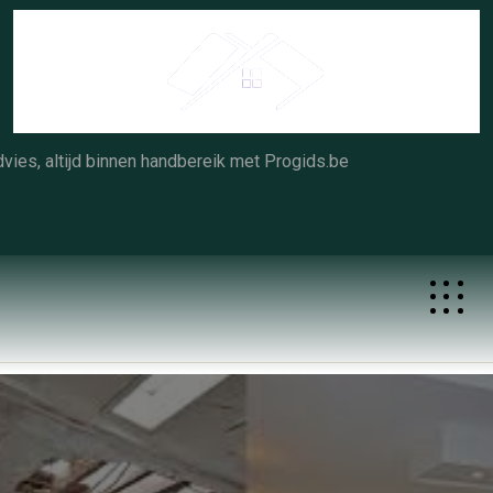
Skip
to
content
vies, altijd binnen handbereik met Progids.be