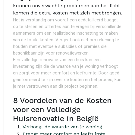
kunnen onverwachte problemen aan het licht
komen die extra kosten met zich meebrengen.
Het is verstandig om vooraf een gedetailleerd budget
op te stellen en offertes aan te vragen bij verschillende
aannemers om een realistische inschatting te maken
van de totale kosten. Vergeet ook niet om rekening te
houden met eventuele subsidies of premies die
beschikbaar zijn voor renovatiewerken.
Een volledige renovatie van een huis kan een
investering zijn die de waarde van je woning verhoogt
en zorgt voor meer comfort en leefruimte. Door goed
geïnformeerd te zijn over de kosten en het proces, kun
je met vertrouwen aan dit project beginnen.
8 Voordelen van de Kosten
voor een Volledige
Huisrenovatie in België
Verhoogt de waarde van je woning
Brengt meer comfort en leefruimte