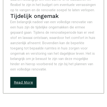
flexibel te zijn in het budget om eventuele verrassingen
op te vangen en de renovatie soepel te laten verlopen.
Tijdelijk ongemak
Een belangrijk nadeel van een volledige renovatie van
een huis zijn de tijdelijke ongemakken die ermee
gepaard gaan. Tijdens de renovatieperiode kan er veel
stof en lawaai ontstaan, waardoor het comfort in huis
aanzienlijk afneemt. Bovendien kan de beperkte
toegang tot bepaalde ruimtes in huis zorgen voor
ongemak en verstoring van het dagelijkse leven. Het is
belangrijk om je bewust te zijn van deze mogelijke
hinder en hierop voorbereid te zijn bij het plannen van
een volledige renovatie.
Read More