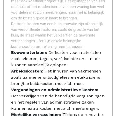
maar ook kostbaar project zijn. Het opknappen van een
oud huis of het moderniseren van een woning kan veel
voordelen met zich meebrengen, maar het is belangrijk
om de kosten goed in kaart te brengen.
De totale kosten van een huisrenovatie zijn afhankelijk
van verschillende factoren, zoals de grootte van het
huis, de staat waarin het verkeert en de gewenste
veranderingen. Hier zijn enkele belangrijke
kostenposten om rekening mee te houden:
Bouwmaterialen:
De kosten voor materialen
zoals vloeren, tegels, verf, isolatie en sanitair
kunnen aanzienlijk oplopen.
Arbeidskosten:
Het inhuren van vakmensen
zoals aannemers, loodgieters en elektriciens
brengt arbeidskosten met zich mee.
Vergunningen en administratieve kosten:
Het verkrijgen van de benodigde vergunningen
en het regelen van administratieve zaken
kunnen extra kosten met zich meebrengen.
Mogelijke verrassingen:
Tijdens de renovatie