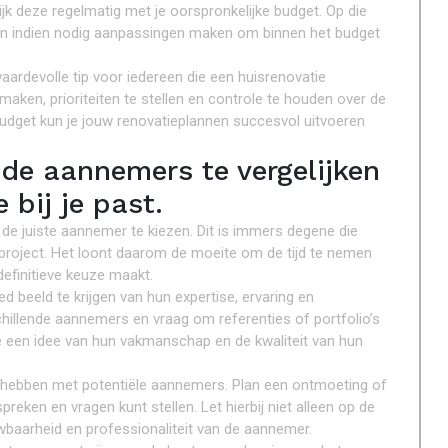
ijk deze regelmatig met je oorspronkelijke budget. Op die
 en indien nodig aanpassingen maken om binnen het budget
aardevolle tip voor iedereen die een huisrenovatie
 maken, prioriteiten te stellen en controle te houden over de
budget kun je jouw renovatieplannen succesvol uitvoeren
nde aannemers te vergelijken
 bij je past.
 de juiste aannemer te kiezen. Dit is immers degene die
ieproject. Het loont daarom de moeite om de tijd te nemen
definitieve keuze maakt.
d beeld te krijgen van hun expertise, ervaring en
schillende aannemers en vraag om referenties of portfolio’s
je een idee van hun vakmanschap en de kwaliteit van hun
te hebben met potentiële aannemers. Plan een ontmoeting of
eken en vragen kunt stellen. Let hierbij niet alleen op de
baarheid en professionaliteit van de aannemer.