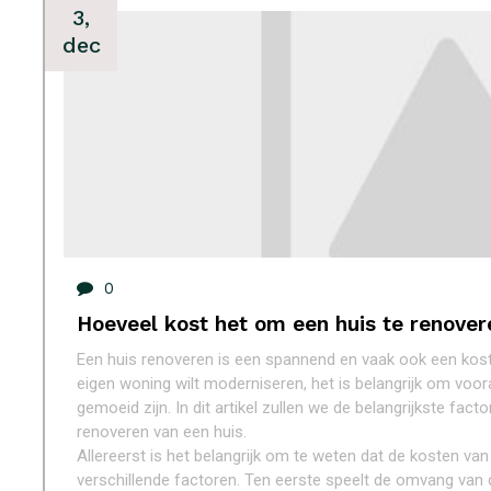
3,
dec
0
Hoeveel kost het om een huis te renover
Een huis renoveren is een spannend en vaak ook een kostb
eigen woning wilt moderniseren, het is belangrijk om voor
gemoeid zijn. In dit artikel zullen we de belangrijkste fac
renoveren van een huis.
Allereerst is het belangrijk om te weten dat de kosten van
verschillende factoren. Ten eerste speelt de omvang van d