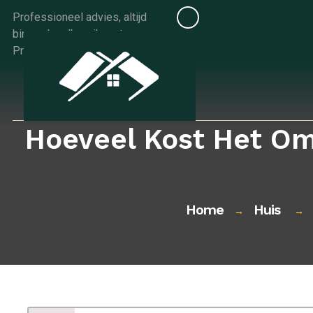
Skip
Professioneel advies, altijd
to
binnen handbereik met
content
Progids.be
Hoeveel Kost Het Om
Home
Huis
→
→