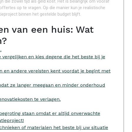
n die zowel tijd als geld kost. Het is belangrijk om vooraf
fertes op te vragen. Op die manier kun je realistische
project binnen het gestelde budget blijft.
en van een huis: Wat
n?
.
ergelijken en kies degene die het beste bij je
en en andere vereisten kent voordat je begint met
 zodat ze langer meegaan en minder onderhoud
enovatiekosten te verlagen.
begroting staan ​​omdat er altijd onverwachte
tieproject!
chnieken of materialen het beste bij uw situatie