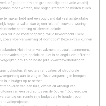
werk, of gaat het om een grootschalige renovatie waarbij
edaan moet worden, hoe hoger uiteraard de kosten zullen
s je te maken hebt met een oud pand dat veel achterstallig
ijk hoger uitvallen dan bij een relatief nieuwere woning.
ektrische bedrading of slechte isolatie.
n rol in de kostenbepaling. Wil je bijvoorbeeld luxere
n, zoals vloerverwarming of domotica? Deze extra’s kunnen
eidskosten. Het inhuren van vakmensen, zoals aannemers,
het renovatiebudget opslokken. Het is belangrijk om offertes
vergelijken om zo de beste prijs-kwaliteitverhouding te
nningskosten. Bij grotere renovaties of structurele
uwvergunning aan te vragen. Deze vergunningen brengen
dit in je budget op te nemen.
het renoveren van een huis, omdat dit afhangt van
 uitgaan van een bedrag tussen de 500 en 1.500 euro per
 verstandig om ruimte in je budget vrij te houden voor
renovatieprojecten.