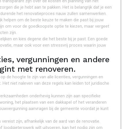
 transparant zijn over de kosten en planning van het
orgen die je hebt aan te pakken. Het is belangrijk dat je een
gedurende het renovatieproces nauw zullen samenwerken.
ijk helpen om de beste keuze te maken die past bij jouw
 zijn om voor de goedkoopste optie te kiezen, maar vergeet
cten zijn.
ijken en kies degene die het beste bij je past. Een goede
ovatie, maar ook voor een stressvrij proces waarin jouw
nties, vergunningen en andere
egint met renoveren.
op de hoogte te zijn van alle licenties, vergunningen en
. Het niet naleven van deze regels kan leiden tot juridische
ewerkzaamheden onderhevig kunnen zijn aan specifieke
 woning, het plaatsen van een dakkapel of het veranderen
 bouwvergunning aanvragen bij de gemeente voordat je kunt
ereist zijn, afhankelijk van de aard van de renovatie.
of loodgieterswerk wilt uitvoeren, kan het nodig zijn om