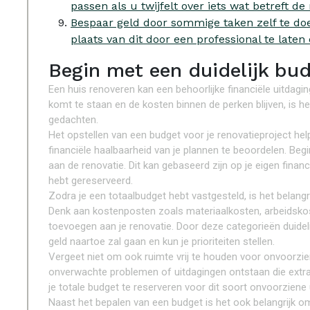
passen als u twijfelt over iets wat betreft de
Bespaar geld door sommige taken zelf te doen
plaats van dit door een professional te laten
Begin met een duidelijk bud
Een huis renoveren kan een behoorlijke financiële uitdagin
komt te staan en de kosten binnen de perken blijven, is h
gedachten.
Het opstellen van een budget voor je renovatieproject hel
financiële haalbaarheid van je plannen te beoordelen. Begi
aan de renovatie. Dit kan gebaseerd zijn op je eigen financië
hebt gereserveerd.
Zodra je een totaalbudget hebt vastgesteld, is het belangri
Denk aan kostenposten zoals materiaalkosten, arbeidskost
toevoegen aan je renovatie. Door deze categorieën duidelijk
geld naartoe zal gaan en kun je prioriteiten stellen.
Vergeet niet om ook ruimte vrij te houden voor onvoorzien
onverwachte problemen of uitdagingen ontstaan die extra
je totale budget te reserveren voor dit soort onvoorziene 
Naast het bepalen van een budget is het ook belangrijk o