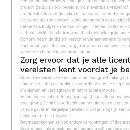
Een goede aannemer zal naar je luisteren, advies geven en
project. Ze zullen ook bereid zijn om eventuele vragen of z
goede klik hebt met de gekozen aannemer, omdat jullie 
Het vergelijken van verschillende aannemers kan uiteindel
behoeften, budget en verwachtingen. Het kan verleidelijk
niet dat kwaliteit en betrouwbaarheid ook belangrijke aspe
Kortom, neem de tijd om verschillende aannemers te vergel
aannemer zal niet alleen zorgen voor een succesvolle ren
wensen en behoeften centraal staan.
Zorg ervoor dat je alle lice
vereisten kent voordat je b
Bij het renoveren van een huis is het van groot belang om 
andere vereisten die nodig zijn voordat je aan de slag gaat
problemen en vertragingen in het renovatieproces.
Het is essentieel om te begrijpen dat bepaalde renovati
regelgeving. Denk bijvoorbeeld aan het uitbreiden van een
van de gevel. In dergelijke gevallen moet je mogelijk een
beginnen met de renovatie.
Daarnaast kunnen er ook andere vergunningen of licenties v
Bijvoorbeeld, als je elektrische bedrading wilt vernieuwen 