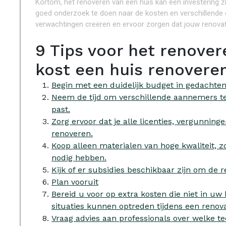
Kortom, het renoveren van een huis kan een investering zij
goed onderzoek te doen naar de kosten en verschillende of
verwachtingen creëren en ervoor zorgen dat jouw renovatie
9 Tips voor het renover
kost een huis renovere
Begin met een duidelijk budget in gedachten
Neem de tijd om verschillende aannemers te v
past.
Zorg ervoor dat je alle licenties, vergunning
renoveren.
Koop alleen materialen van hoge kwaliteit,
nodig hebben.
Kijk of er subsidies beschikbaar zijn om de r
Plan vooruit
Bereid u voor op extra kosten die niet in uw 
situaties kunnen optreden tijdens een renova
Vraag advies aan professionals over welke te