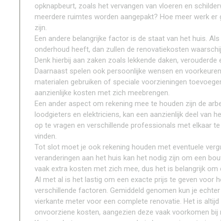
opknapbeurt, zoals het vervangen van vloeren en schilder
meerdere ruimtes worden aangepakt? Hoe meer werk er g
zijn.
Een andere belangrijke factor is de staat van het huis. Al
onderhoud heeft, dan zullen de renovatiekosten waarschijnl
Denk hierbij aan zaken zoals lekkende daken, verouderde el
Daarnaast spelen ook persoonlijke wensen en voorkeuren ee
materialen gebruiken of speciale voorzieningen toevoege
aanzienlijke kosten met zich meebrengen.
Een ander aspect om rekening mee te houden zijn de arb
loodgieters en elektriciens, kan een aanzienlijk deel van 
op te vragen en verschillende professionals met elkaar te 
vinden.
Tot slot moet je ook rekening houden met eventuele vergu
veranderingen aan het huis kan het nodig zijn om een bo
vaak extra kosten met zich mee, dus het is belangrijk om 
Al met al is het lastig om een exacte prijs te geven voor 
verschillende factoren. Gemiddeld genomen kun je echter
vierkante meter voor een complete renovatie. Het is altijd
onvoorziene kosten, aangezien deze vaak voorkomen bij 