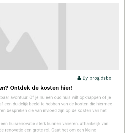
By progidsbe
en? Ontdek de kosten hier!
aar avontuur. Of je nu een oud huis wilt opknappen of je
af een duidelijk beeld te hebben van de kosten die hiermee
toren bespreken die van invloed zijn op de kosten van het
 een huisrenovatie sterk kunnen variëren, afhankelijk van
e renovatie een grote rol. Gaat het om een kleine