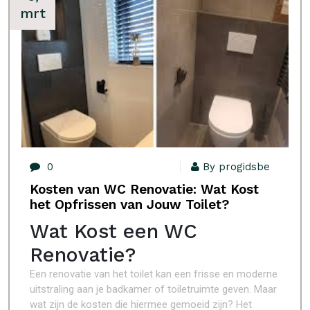
mrt
0
By progidsbe
Kosten van WC Renovatie: Wat Kost
het Opfrissen van Jouw Toilet?
Wat Kost een WC
Renovatie?
Een renovatie van het toilet kan een frisse en moderne
uitstraling aan je badkamer of toiletruimte geven. Maar
wat zijn de kosten die hiermee gemoeid zijn? Het