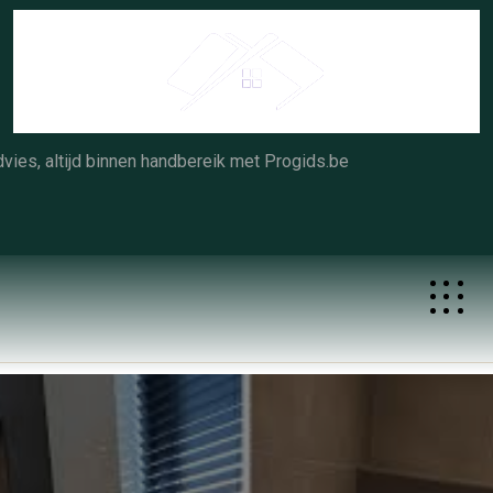
Skip
to
content
vies, altijd binnen handbereik met Progids.be