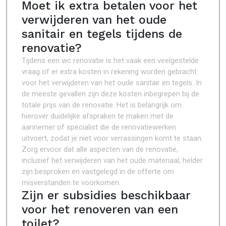
Moet ik extra betalen voor het
verwijderen van het oude
sanitair en tegels tijdens de
renovatie?
Tijdens een wc renovatie is het vaak een veelgestelde
vraag of er extra kosten in rekening worden gebracht
voor het verwijderen van het oude sanitair en tegels. In
de meeste gevallen zijn deze kosten inbegrepen bij de
totale prijs van de renovatie. Het is belangrijk om
hierover duidelijke afspraken te maken met de
aannemer of specialist die de renovatiewerken
uitvoert, zodat je niet voor verrassingen komt te staan.
Zorg ervoor dat alle aspecten van de renovatie,
inclusief het verwijderen van het oude materiaal, helder
zijn besproken en vastgelegd in de offerte om
misverstanden te voorkomen.
Zijn er subsidies beschikbaar
voor het renoveren van een
toilet?