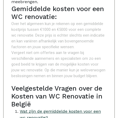
meebrengen.
Gemiddelde kosten voor een
WC renovatie:
Over het algemeen kun je rekenen op een gemiddelde
kostprijs tussen €1000 en €5000 voor een complete
wc renovatie. Deze prijs is echter slechts een indicatie
en kan variëren afhankelijk van bovengenoemde
factoren en jouw specifieke wensen.
Vergeet niet om offertes aan te vragen bij
verschillende aannemers en specialisten om zo een
goed beeld te krijgen van de mogelijke kosten voor
jouw wc renovatie. Op die manier kun je weloverwogen
beslissingen nemen en binnen jouw budget blijven.
Veelgestelde Vragen over de
Kosten van WC Renovatie in
België
Wat zijn de gemiddelde kosten voor een
wc renovatie?