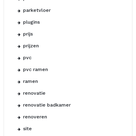
parketvloer
plugins
prijs
prijzen
pvc
pvc ramen
ramen
renovatie
renovatie badkamer
renoveren
site