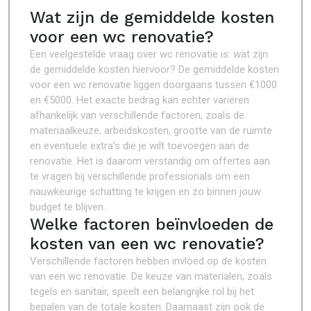
Wat zijn de gemiddelde kosten
voor een wc renovatie?
Een veelgestelde vraag over wc renovatie is: wat zijn
de gemiddelde kosten hiervoor? De gemiddelde kosten
voor een wc renovatie liggen doorgaans tussen €1000
en €5000. Het exacte bedrag kan echter variëren
afhankelijk van verschillende factoren, zoals de
materiaalkeuze, arbeidskosten, grootte van de ruimte
en eventuele extra’s die je wilt toevoegen aan de
renovatie. Het is daarom verstandig om offertes aan
te vragen bij verschillende professionals om een
nauwkeurige schatting te krijgen en zo binnen jouw
budget te blijven.
Welke factoren beïnvloeden de
kosten van een wc renovatie?
Verschillende factoren hebben invloed op de kosten
van een wc renovatie. De keuze van materialen, zoals
tegels en sanitair, speelt een belangrijke rol bij het
bepalen van de totale kosten. Daarnaast zijn ook de