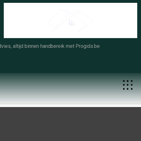
Skip
to
content
vies, altijd binnen handbereik met Progids.be