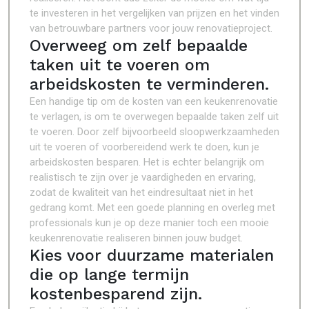
te investeren in het vergelijken van prijzen en het vinden
van betrouwbare partners voor jouw renovatieproject.
Overweeg om zelf bepaalde
taken uit te voeren om
arbeidskosten te verminderen.
Een handige tip om de kosten van een keukenrenovatie
te verlagen, is om te overwegen bepaalde taken zelf uit
te voeren. Door zelf bijvoorbeeld sloopwerkzaamheden
uit te voeren of voorbereidend werk te doen, kun je
arbeidskosten besparen. Het is echter belangrijk om
realistisch te zijn over je vaardigheden en ervaring,
zodat de kwaliteit van het eindresultaat niet in het
gedrang komt. Met een goede planning en overleg met
professionals kun je op deze manier toch een mooie
keukenrenovatie realiseren binnen jouw budget.
Kies voor duurzame materialen
die op lange termijn
kostenbesparend zijn.