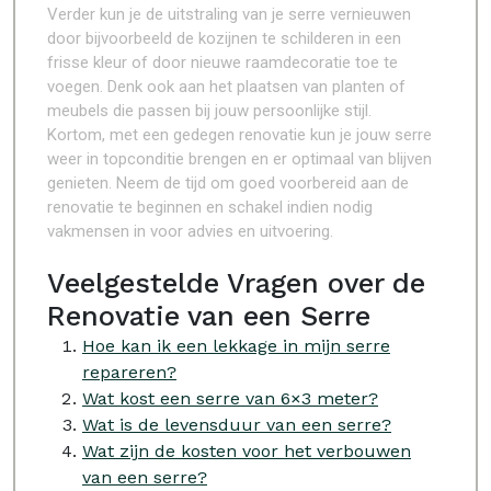
Verder kun je de uitstraling van je serre vernieuwen
door bijvoorbeeld de kozijnen te schilderen in een
frisse kleur of door nieuwe raamdecoratie toe te
voegen. Denk ook aan het plaatsen van planten of
meubels die passen bij jouw persoonlijke stijl.
Kortom, met een gedegen renovatie kun je jouw serre
weer in topconditie brengen en er optimaal van blijven
genieten. Neem de tijd om goed voorbereid aan de
renovatie te beginnen en schakel indien nodig
vakmensen in voor advies en uitvoering.
Veelgestelde Vragen over de
Renovatie van een Serre
Hoe kan ik een lekkage in mijn serre
repareren?
Wat kost een serre van 6×3 meter?
Wat is de levensduur van een serre?
Wat zijn de kosten voor het verbouwen
van een serre?