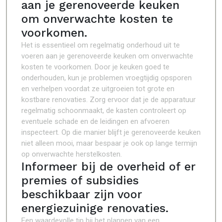
aan je gerenoveerde keuken
om onverwachte kosten te
voorkomen.
Het is essentieel om regelmatig onderhoud uit te
voeren aan je gerenoveerde keuken om onverwachte
kosten te voorkomen. Door je keuken goed te
onderhouden, kun je problemen vroegtijdig opsporen
en verhelpen voordat ze uitgroeien tot grote en
kostbare renovaties. Zorg ervoor dat je de apparatuur
regelmatig schoonmaakt, de kasten controleert op
eventuele schade en de leidingen en afvoeren
inspecteert. Op die manier blijft je gerenoveerde keuken
niet alleen mooi, maar bespaar je ook op lange termijn
op onverwachte herstelkosten.
Informeer bij de overheid of er
premies of subsidies
beschikbaar zijn voor
energiezuinige renovaties.
Een waardevolle tip bij het plannen van een