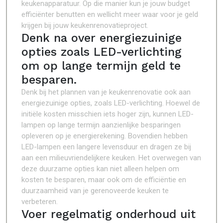
keukenapparatuur. Op die manier kun je jouw budget
efficiënter benutten en wellicht meer waar voor je geld
krijgen bij jouw keukenrenovatieproject.
Denk na over energiezuinige
opties zoals LED-verlichting
om op lange termijn geld te
besparen.
Denk bij het plannen van je keukenrenovatie ook aan
energiezuinige opties, zoals LED-verlichting. Hoewel de
initiële kosten misschien iets hoger zijn, kunnen LED-
lampen op lange termijn aanzienlijke besparingen
opleveren op je energierekening. Bovendien hebben
LED-lampen een langere levensduur en dragen ze bij
aan een milieuvriendelijkere keuken. Het overwegen van
deze duurzame opties kan niet alleen helpen om
kosten te besparen, maar ook om de efficiëntie en
duurzaamheid van je gerenoveerde keuken te
verbeteren.
Voer regelmatig onderhoud uit