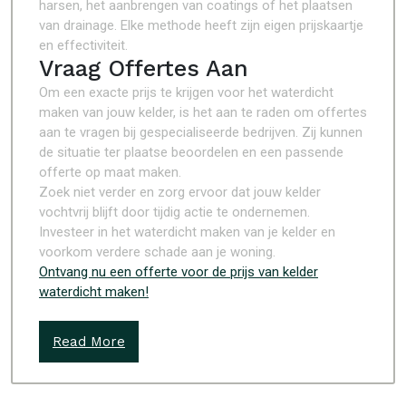
harsen, het aanbrengen van coatings of het plaatsen
van drainage. Elke methode heeft zijn eigen prijskaartje
en effectiviteit.
Vraag Offertes Aan
Om een exacte prijs te krijgen voor het waterdicht
maken van jouw kelder, is het aan te raden om offertes
aan te vragen bij gespecialiseerde bedrijven. Zij kunnen
de situatie ter plaatse beoordelen en een passende
offerte op maat maken.
Zoek niet verder en zorg ervoor dat jouw kelder
vochtvrij blijft door tijdig actie te ondernemen.
Investeer in het waterdicht maken van je kelder en
voorkom verdere schade aan je woning.
Ontvang nu een offerte voor de prijs van kelder
waterdicht maken!
Read More