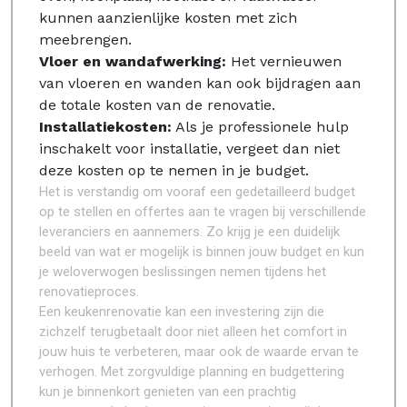
kunnen aanzienlijke kosten met zich
meebrengen.
Vloer en wandafwerking:
Het vernieuwen
van vloeren en wanden kan ook bijdragen aan
de totale kosten van de renovatie.
Installatiekosten:
Als je professionele hulp
inschakelt voor installatie, vergeet dan niet
deze kosten op te nemen in je budget.
Het is verstandig om vooraf een gedetailleerd budget
op te stellen en offertes aan te vragen bij verschillende
leveranciers en aannemers. Zo krijg je een duidelijk
beeld van wat er mogelijk is binnen jouw budget en kun
je weloverwogen beslissingen nemen tijdens het
renovatieproces.
Een keukenrenovatie kan een investering zijn die
zichzelf terugbetaalt door niet alleen het comfort in
jouw huis te verbeteren, maar ook de waarde ervan te
verhogen. Met zorgvuldige planning en budgettering
kun je binnenkort genieten van een prachtig