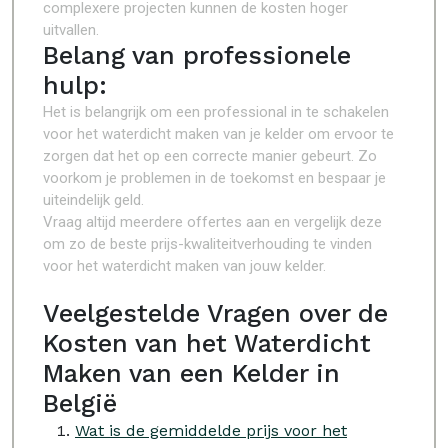
complexere projecten kunnen de kosten hoger
uitvallen.
Belang van professionele
hulp:
Het is belangrijk om een professional in te schakelen
voor het waterdicht maken van je kelder om ervoor te
zorgen dat het op een correcte manier gebeurt. Zo
voorkom je problemen in de toekomst en bespaar je
uiteindelijk geld.
Vraag altijd meerdere offertes aan en vergelijk deze
om zo de beste prijs-kwaliteitverhouding te vinden
voor het waterdicht maken van jouw kelder.
Veelgestelde Vragen over de
Kosten van het Waterdicht
Maken van een Kelder in
België
Wat is de gemiddelde prijs voor het