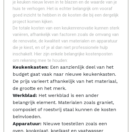
je keuken nieuw leven in te blazen en de waarde van je
huis te verhogen. Het is echter belangrijk om vooraf
goed inzicht te hebben in de kosten die bij een dergelijk
project komen kijken.
De totale kosten van een keukenrenovatie kunnen sterk
variëren, afhankelijk van factoren zoals de omvang van
de renovatie, de kwaliteit van materialen en apparatuur
die je kiest, en of je al dan niet professionele hulp
inschakelt. Hier zijn enkele belangrijke kostenposten
om rekening mee te houden:
Keukenkasten:
Een aanzienlijk deel van het
budget gaat vaak naar nieuwe keukenkasten.
De prijs varieert afhankelijk van het materiaal,
de grootte en het merk.
Werkblad:
Het werkblad is een ander
belangrijk element. Materialen zoals graniet,
composiet of roestvrij staal kunnen de kosten
beïnvloeden.
Apparatuur:
Nieuwe toestellen zoals een
oven, kookplaat, koelkast en vaatwasser