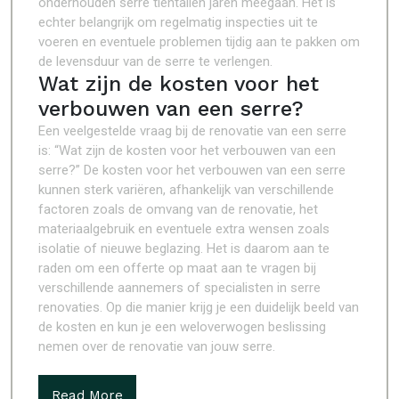
onderhouden serre tientallen jaren meegaan. Het is
echter belangrijk om regelmatig inspecties uit te
voeren en eventuele problemen tijdig aan te pakken om
de levensduur van de serre te verlengen.
Wat zijn de kosten voor het
verbouwen van een serre?
Een veelgestelde vraag bij de renovatie van een serre
is: “Wat zijn de kosten voor het verbouwen van een
serre?” De kosten voor het verbouwen van een serre
kunnen sterk variëren, afhankelijk van verschillende
factoren zoals de omvang van de renovatie, het
materiaalgebruik en eventuele extra wensen zoals
isolatie of nieuwe beglazing. Het is daarom aan te
raden om een offerte op maat aan te vragen bij
verschillende aannemers of specialisten in serre
renovaties. Op die manier krijg je een duidelijk beeld van
de kosten en kun je een weloverwogen beslissing
nemen over de renovatie van jouw serre.
Read More