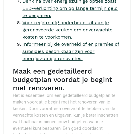
Denk na over energiezuinige opties zoals
LED-verlichting om op lange termijn geld
te besparen.
Voer regelmatig onderhoud uit aan je
gerenoveerde keuken om onverwachte
kosten te voorkomen.
Informeer bij de overheid of er premies of
subsidies beschikbaar zijn voor
energiezuinige renovaties.
Maak een gedetailleerd
budgetplan voordat je begint
met renoveren.
Het is essentieel om een gedetailleerd budgetplan te
maken voordat je begint met het renoveren van je
keuken. Door vooraf een overzicht te hebben van de
verwachte kosten en uitgaven, kun je beter inschatten
wat haalbaar is binnen jouw budget en waar je
eventueel kunt besparen. Een goed doordacht