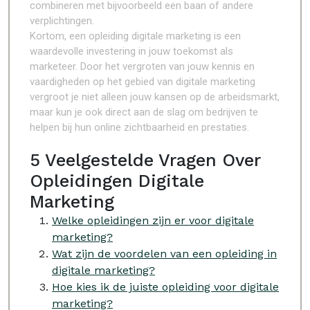
combineren met bijvoorbeeld een baan of andere
verplichtingen.
Kortom, een opleiding digitale marketing is een
waardevolle investering in jouw toekomst als
marketeer. Door het vergroten van jouw kennis en
vaardigheden op het gebied van digitale marketing
vergroot je niet alleen jouw kansen op de arbeidsmarkt,
maar kun je ook direct aan de slag om bedrijven te
helpen bij hun online zichtbaarheid en prestaties.
5 Veelgestelde Vragen Over
Opleidingen Digitale
Marketing
Welke opleidingen zijn er voor digitale
marketing?
Wat zijn de voordelen van een opleiding in
digitale marketing?
Hoe kies ik de juiste opleiding voor digitale
marketing?