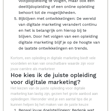
voltijdopleiding te volgen, maar ook een
deeltijdopleiding of een online opleiding
behoort tot de mogelijkheden.
Bijblijven met ontwikkelingen: De wereld
van digitale marketing verandert continu
en het is belangrijk om hierop bij te
blijven. Door het volgen van een opleiding
digitale marketing blijf je op de hoogte van
de laatste ontwikkelingen en trends.
Kortom, een opleiding in digitale marketing biedt vele
voordelen en kan van onschatbare waarde zijn voor
jouw carrière als marketeer.
Hoe kies ik de juiste opleiding
voor digitale marketing?
Het kiezen van de juiste opleiding voor digitale
marketing kan lastig zijn, gezien het grote aanbod aan
opleidingen. Hieronder vind je een aantal tips die je
kunnen helpen bij het maken van de juiste keuze:
Bepaal jouw doelstellingen: Bedenk wat