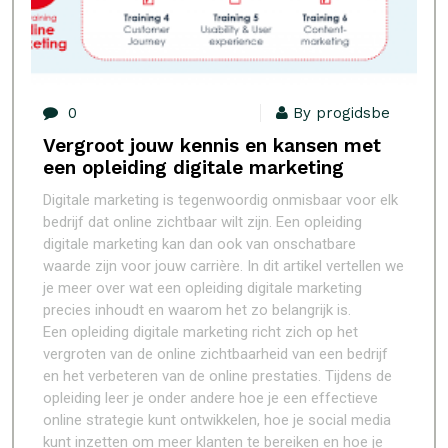
0
By progidsbe
Vergroot jouw kennis en kansen met
een opleiding digitale marketing
Digitale marketing is tegenwoordig onmisbaar voor elk
bedrijf dat online zichtbaar wilt zijn. Een opleiding
digitale marketing kan dan ook van onschatbare
waarde zijn voor jouw carrière. In dit artikel vertellen we
je meer over wat een opleiding digitale marketing
precies inhoudt en waarom het zo belangrijk is.
Een opleiding digitale marketing richt zich op het
vergroten van de online zichtbaarheid van een bedrijf
en het verbeteren van de online prestaties. Tijdens de
opleiding leer je onder andere hoe je een effectieve
online strategie kunt ontwikkelen, hoe je social media
kunt inzetten om meer klanten te bereiken en hoe je