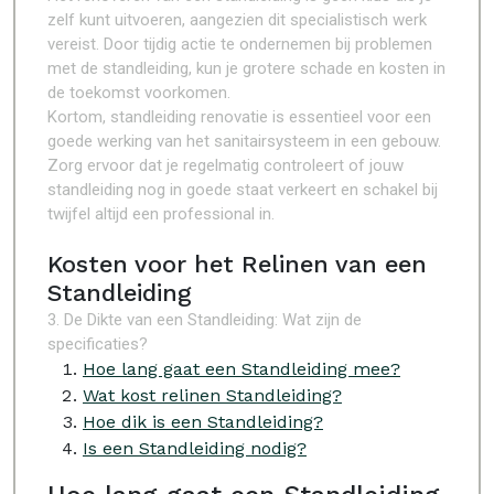
zelf kunt uitvoeren, aangezien dit specialistisch werk
vereist. Door tijdig actie te ondernemen bij problemen
met de standleiding, kun je grotere schade en kosten in
de toekomst voorkomen.
Kortom, standleiding renovatie is essentieel voor een
goede werking van het sanitairsysteem in een gebouw.
Zorg ervoor dat je regelmatig controleert of jouw
standleiding nog in goede staat verkeert en schakel bij
twijfel altijd een professional in.
Kosten voor het Relinen van een
Standleiding
3. De Dikte van een Standleiding: Wat zijn de
specificaties?
Hoe lang gaat een Standleiding mee?
Wat kost relinen Standleiding?
Hoe dik is een Standleiding?
Is een Standleiding nodig?