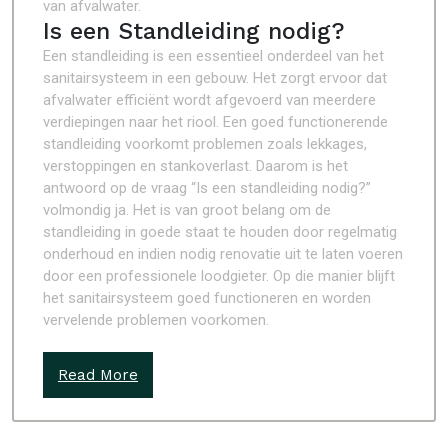
van afvalwater.
Is een Standleiding nodig?
Een standleiding is een essentieel onderdeel van het
sanitairsysteem in een gebouw. Het zorgt ervoor dat
afvalwater efficiënt wordt afgevoerd van meerdere
verdiepingen naar het riool. Een goed functionerende
standleiding voorkomt problemen zoals lekkages,
verstoppingen en stankoverlast. Daarom is het
antwoord op de vraag “Is een standleiding nodig?”
volmondig ja. Het is van groot belang om de
standleiding in goede staat te houden door regelmatig
onderhoud en indien nodig renovatie uit te laten voeren
door een professionele loodgieter. Op die manier blijft
het sanitairsysteem goed functioneren en worden
vervelende problemen voorkomen.
Read More