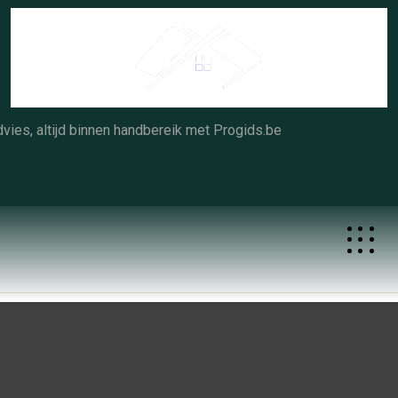
Skip
to
content
vies, altijd binnen handbereik met Progids.be